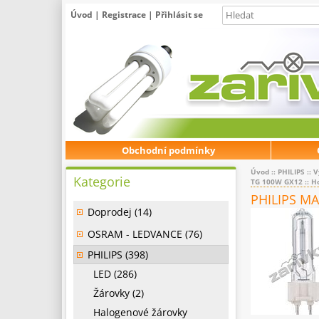
Úvod
|
Registrace
|
Přihlásit se
Obchodní podmínky
Úvod
::
PHILIPS
::
V
Kategorie
TG 100W GX12
:: H
PHILIPS M
Doprodej (14)
OSRAM - LEDVANCE (76)
PHILIPS (398)
LED (286)
Žárovky (2)
Halogenové žárovky