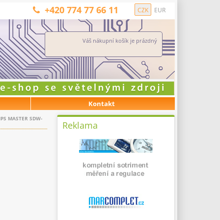
+420 774 77 66 11
CZK
EUR
Váš nákupní košík je prázdný
Kontakt
IPS MASTER SDW-
Reklama