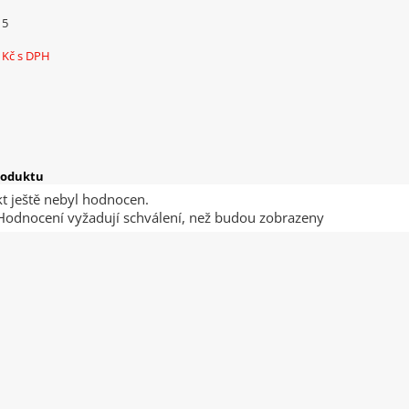
15
0 Kč
s DPH
roduktu
t ještě nebyl hodnocen.
odnocení vyžadují schválení, než budou zobrazeny