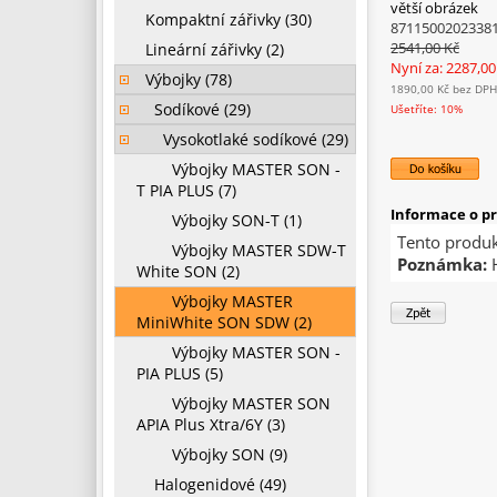
větší obrázek
Kompaktní zářivky (30)
8711500202338
2541,00 Kč
Lineární zářivky (2)
Nyní za: 2287,0
Výbojky (78)
1890,00 Kč
bez DPH
Sodíkové (29)
Ušetříte: 10%
Vysokotlaké sodíkové (29)
Výbojky MASTER SON -
T PIA PLUS (7)
Informace o p
Výbojky SON-T (1)
Tento produk
Výbojky MASTER SDW-T
Poznámka:
H
White SON (2)
Výbojky MASTER
MiniWhite SON SDW (2)
Výbojky MASTER SON -
PIA PLUS (5)
Výbojky MASTER SON
APIA Plus Xtra/6Y (3)
Výbojky SON (9)
Halogenidové (49)