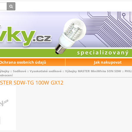
Ochrana osobních údajů
Jak nakupovat
ýbojky
::
Sodíkové
::
Vysokotlaké sodíkové
::
Výbojky MASTER MiniWhite SON SDW
::
PHIL
odnocení
ASTER SDW-TG 100W GX12