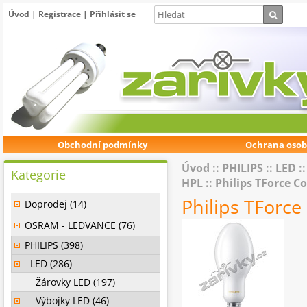
Úvod
|
Registrace
|
Přihlásit se
Obchodní podmínky
Ochrana osob
Úvod
::
PHILIPS
::
LED
:
Kategorie
HPL
::
Philips TForce C
Philips TForc
Doprodej (14)
OSRAM - LEDVANCE (76)
PHILIPS (398)
LED (286)
Žárovky LED (197)
Výbojky LED (46)