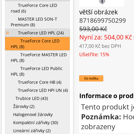
TrueForce Core LED
větší obrázek
road (6)
MASTER LED SON-T
8718699750299
Premium (8)
593,00 Kč
TrueForce LED HPL (24)
Nyní za: 504,00 Kč
TrueForce Core LED
417,00 Kč
bez DPH
HPL (8)
Ušetříte: 15%
TrueForce MASTER LED
HPL (8)
TrueForce LED Public
HPL (8)
TrueForce Core HB (4)
TrueForce LED HPI UN (4)
Informace o pro
Trubice LED (43)
Tento produkt j
Žárovky (2)
Halogenové žárovky
Poznámka:
Hod
Kompaktní zářivky (30)
zobrazeny
Lineární zářivky (2)