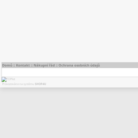
Domů
::
Kontakt
::
Nákupní řád
::
Ochrana osobních údajů
Provozováno na systému
SHOP4U