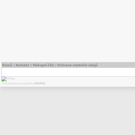
Domů
::
Kontakt
::
Nákupní řád
::
Ochrana osobních údajů
Provozováno na systému
SHOP4U