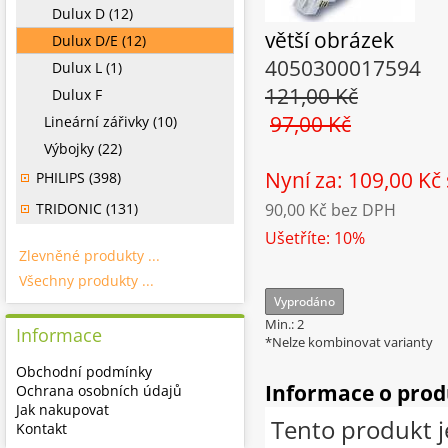
Dulux D (12)
větší obrázek
Dulux D/E (12)
4050300017594
Dulux L (1)
121,00 Kč
Dulux F
97,00 Kč
Lineární zářivky (10)
Výbojky (22)
Nyní za: 109,00 Kč
PHILIPS (398)
TRIDONIC (131)
90,00 Kč
bez DPH
Ušetříte: 10%
Zlevněné produkty ...
Všechny produkty ...
Vyprodáno
Min.: 2
Informace
*Nelze kombinovat varianty
Obchodní podmínky
Informace o pro
Ochrana osobních údajů
Jak nakupovat
Tento produkt j
Kontakt