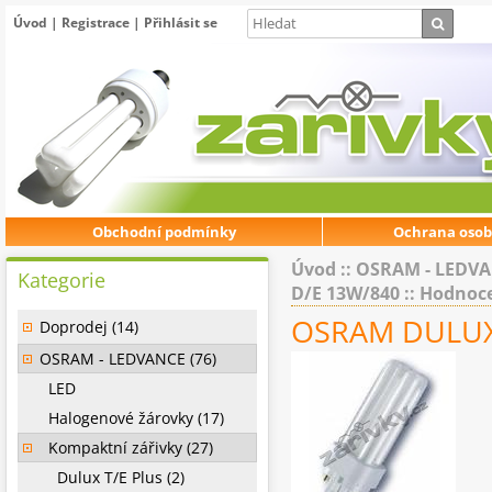
Úvod
|
Registrace
|
Přihlásit se
Obchodní podmínky
Ochrana osob
Úvod
::
OSRAM - LEDV
Kategorie
D/E 13W/840
:: Hodnoc
OSRAM DULUX
Doprodej (14)
OSRAM - LEDVANCE (76)
LED
Halogenové žárovky (17)
Kompaktní zářivky (27)
Dulux T/E Plus (2)