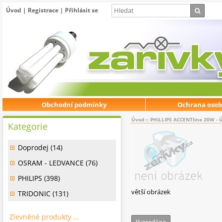
Úvod
|
Registrace
|
Přihlásit se
Obchodní podmínky
Ochrana osob
Úvod
::
PHILLIPS ACCENTline 20W - Ú
Kategorie
Doprodej (14)
OSRAM - LEDVANCE (76)
PHILIPS (398)
větší obrázek
TRIDONIC (131)
Zlevněné produkty ...
Vyprodáno