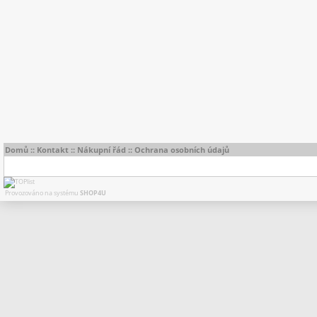
Domů
::
Kontakt
::
Nákupní řád
::
Ochrana osobních údajů
Provozováno na systému
SHOP4U