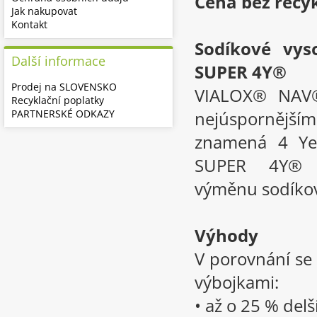
Cena bez recy
Jak nakupovat
Kontakt
Sodíkové vy
Další informace
SUPER 4Y®
Prodej na SLOVENSKO
VIALOX® NAV®
Recyklační poplatky
PARTNERSKÉ ODKAZY
nejúspornější
znamená 4 Yea
SUPER 4Y® j
výměnu sodíkov
Výhody
V porovnání se
výbojkami:
• až o 25 % delš