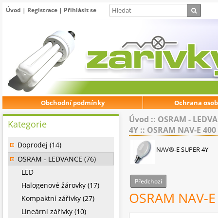
Úvod
|
Registrace
|
Přihlásit se
Obchodní podmínky
Ochrana osob
Úvod
::
OSRAM - LEDV
Kategorie
4Y
::
OSRAM NAV-E 400 
Doprodej (14)
NAV®-E SUPER 4Y
OSRAM - LEDVANCE (76)
LED
Předchozí
Halogenové žárovky (17)
OSRAM NAV-E 
Kompaktní zářivky (27)
Lineární zářivky (10)