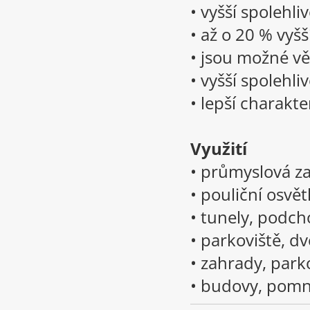
• vyšší spolehli
• až o 20 % vyš
• jsou možné vě
• vyšší spolehliv
• lepší charakt
Využití
• průmyslová za
• pouliční osvět
• tunely, podc
• parkoviště, d
• zahrady, park
• budovy, pomn