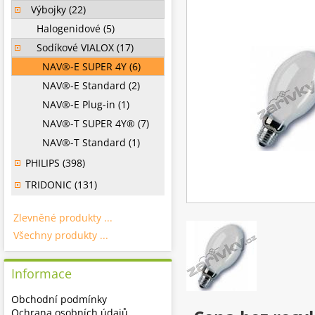
Výbojky (22)
Halogenidové (5)
Sodíkové VIALOX (17)
NAV®-E SUPER 4Y (6)
NAV®-E Standard (2)
NAV®-E Plug-in (1)
NAV®-T SUPER 4Y® (7)
NAV®-T Standard (1)
PHILIPS (398)
TRIDONIC (131)
Zlevněné produkty ...
Všechny produkty ...
Informace
Obchodní podmínky
Ochrana osobních údajů