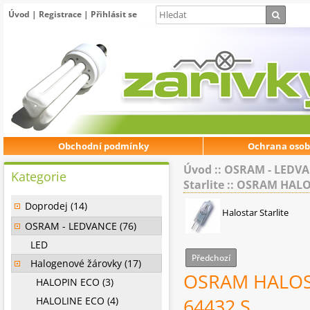
Úvod
|
Registrace
|
Přihlásit se
Obchodní podmínky
Ochrana osob
Úvod
::
OSRAM - LEDV
Kategorie
Starlite
::
OSRAM HALOST
Doprodej (14)
Halostar Starlite
OSRAM - LEDVANCE (76)
LED
Předchozí
Halogenové žárovky (17)
OSRAM HALOST
HALOPIN ECO (3)
HALOLINE ECO (4)
64432 S