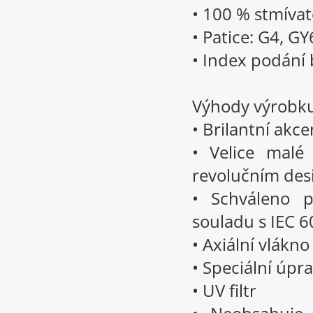
• 100 % stmívat
• Patice: G4, GY
• Index podání 
Výhody výrobk
• Brilantní akce
• Velice malé
revolučním de
• Schváleno p
souladu s IEC 
• Axiální vlákn
• Speciální úpr
• UV filtr