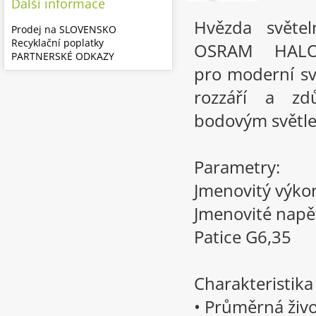
Další informace
Hvězda světe
Prodej na SLOVENSKO
Recyklační poplatky
OSRAM HALOS
PARTNERSKÉ ODKAZY
pro moderní svě
rozzáří a zd
bodovým světl
Parametry:
Jmenovitý výk
Jmenovité napě
Patice G6,35
Charakteristik
• Průměrná živo