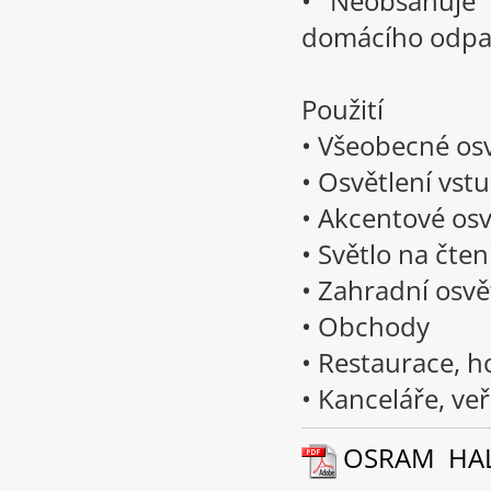
• Neobsahuje 
domácího odp
Použití
• Všeobecné os
• Osvětlení vst
• Akcentové osv
• Světlo na čten
• Zahradní osvě
• Obchody
• Restaurace, h
• Kanceláře, ve
OSRAM HALOS