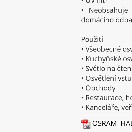
• UV filtr
• Neobsahuje 
domácího odp
Použití
• Všeobecné os
• Kuchyňské osv
• Světlo na čten
• Osvětlení vst
• Obchody
• Restaurace, h
• Kanceláře, ve
OSRAM HALOS