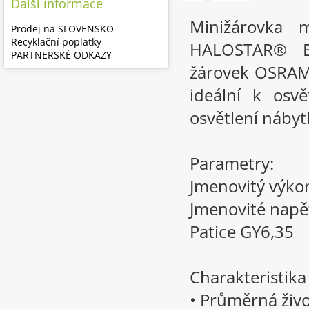
Další informace
Minižárovka 
Prodej na SLOVENSKO
Recyklační poplatky
HALOSTAR® E
PARTNERSKÉ ODKAZY
žárovek OSRAM 
ideální k osv
osvětlení nábytk
Parametry:
Jmenovitý výk
Jmenovité napě
Patice GY6,35
Charakteristik
• Průměrná živo