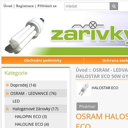
Úvod
|
Registrace
|
Přihlásit se
Obchodní podmínky
Ochrana osob
Úvod
::
OSRAM - LEDV
Kategorie
HALOSTAR ECO 50W GY6
Doprodej (14)
HALOSTAR ECO
OSRAM - LEDVANCE (76)
LED
Předchozí
Halogenové žárovky (17)
OSRAM HALOST
HALOPIN ECO (3)
HALOLINE ECO (4)
ECO