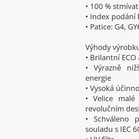
• 100 % stmívat
• Index podání 
• Patice: G4, GY
Výhody výrobk
• Brilantní ECO
• Výrazně niž
energie
• Vysoká účinn
• Velice malé
revolučním de
• Schváleno p
souladu s IEC 