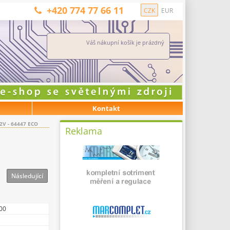
+420 774 77 66 11
CZK
EUR
Váš nákupní košík je prázdný
Kontakt
V - 64447 ECO
Reklama
Následující
00