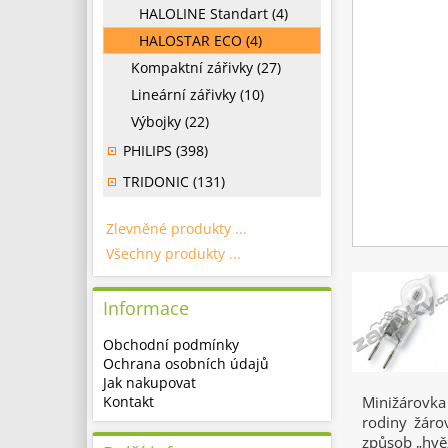
HALOLINE Standart (4)
HALOSTAR ECO (4)
Kompaktní zářivky (27)
Lineární zářivky (10)
Výbojky (22)
PHILIPS (398)
TRIDONIC (131)
Zlevněné produkty ...
Všechny produkty ...
Informace
Obchodní podmínky
Ochrana osobních údajů
Jak nakupovat
Kontakt
Minižárovk
rodiny žáro
způsob „hvěz