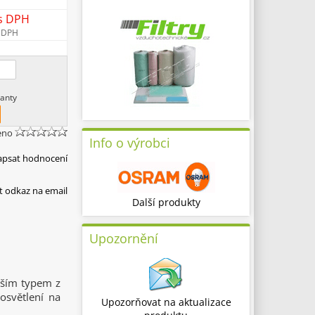
s DPH
 DPH
anty
eno
Info o výrobci
apsat hodnocení
t odkaz na email
Další produkty
Upozornění
ším typem z
osvětlení na
Upozorňovat na aktualizace