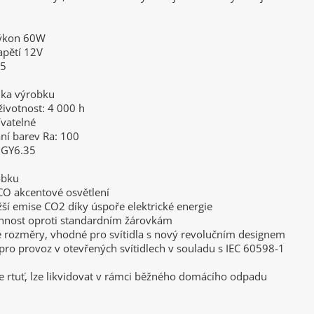
výkon 60W
apětí 12V
35
ika výrobku
ivotnost: 4 000 h
ívatelné
ní barev Ra: 100
, GY6.35
obku
ECO akcentové osvětlení
žší emise CO2 díky úspoře elektrické energie
innost oproti standardním žárovkám
é rozměry, vhodné pro svítidla s nový revolučním designem
pro provoz v otevřených svítidlech v souladu s IEC 60598-1
e rtuť, lze likvidovat v rámci běžného domácího odpadu