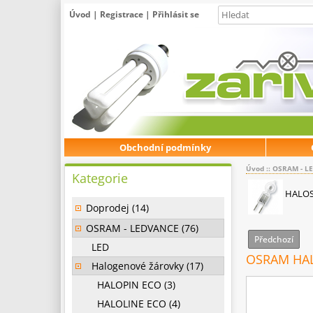
Úvod
|
Registrace
|
Přihlásit se
Obchodní podmínky
Úvod
::
OSRAM - L
Kategorie
HALOS
Doprodej (14)
OSRAM - LEDVANCE (76)
Předchozí
LED
OSRAM HAL
Halogenové žárovky (17)
HALOPIN ECO (3)
HALOLINE ECO (4)