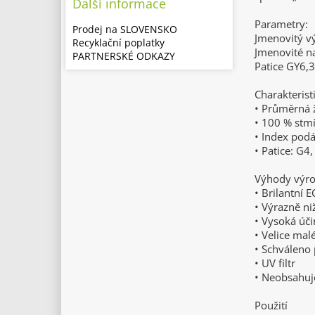
Další informace
Parametry:
Prodej na SLOVENSKO
Jmenovitý 
Recyklační poplatky
Jmenovité n
PARTNERSKÉ ODKAZY
Patice GY6,
Charakterist
• Průměrná ž
• 100 % stm
• Index podá
• Patice: G4
Výhody výr
• Brilantní 
• Výrazně ni
• Vysoká úč
• Velice mal
• Schváleno 
• UV filtr
• Neobsahuj
Použití