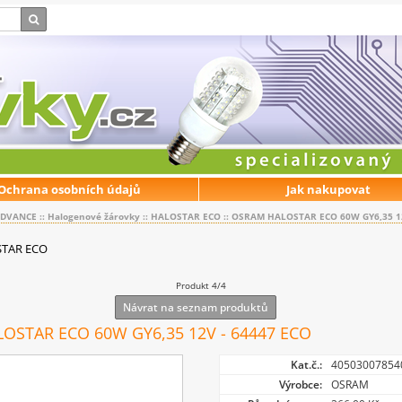
Ochrana osobních údajů
Jak nakupovat
EDVANCE
::
Halogenové žárovky
::
HALOSTAR ECO
::
OSRAM HALOSTAR ECO 60W GY6,35 12
TAR ECO
Produkt 4/4
Návrat na seznam produktů
OSTAR ECO 60W GY6,35 12V - 64447 ECO
Kat.č.:
40503007854
Výrobce:
OSRAM