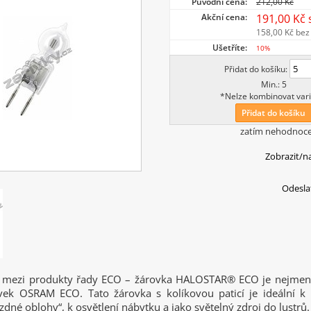
Původní cena:
212,00 Kč
Akční cena:
191,00 Kč
158,00 Kč
bez
Ušetříte:
10%
Přidat do košíku:
Min.: 5
*Nelze kombinovat vari
Přidat do košíku
zatím nehodnoc
Zobrazit/n
Odesla
a mezi produkty řady ECO – žárovka HALOSTAR® ECO je nejmen
vek OSRAM ECO. Tato žárovka s kolíkovou paticí je ideální k 
dné oblohy“, k osvětlení nábytku a jako světelný zdroj do lustrů.