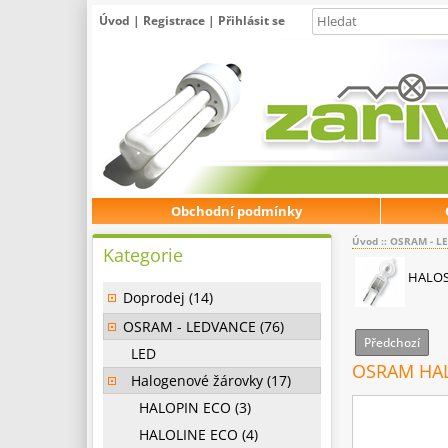
Úvod
|
Registrace
|
Přihlásit se
Obchodní podmínky
Úvod
::
OSRAM - L
Kategorie
HALOS
Doprodej (14)
OSRAM - LEDVANCE (76)
Předchozí
LED
OSRAM HAL
Halogenové žárovky (17)
HALOPIN ECO (3)
HALOLINE ECO (4)