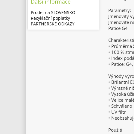
Další informace
Parametry:
Prodej na SLOVENSKO
Jmenovitý 
Recyklační poplatky
Jmenovité n
PARTNERSKÉ ODKAZY
Patice G4
Charakterist
• Průměrná ž
• 100 % stm
• Index podá
• Patice: G4
Výhody výr
• Brilantní 
• Výrazně ni
• Vysoká úč
• Velice mal
• Schváleno 
• UV filtr
• Neobsahuj
Použití