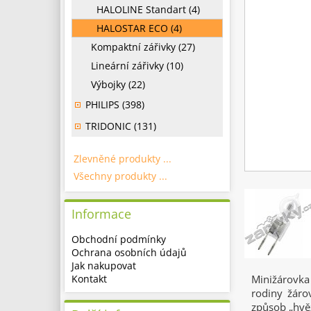
HALOLINE Standart (4)
HALOSTAR ECO (4)
Kompaktní zářivky (27)
Lineární zářivky (10)
Výbojky (22)
PHILIPS (398)
TRIDONIC (131)
Zlevněné produkty ...
Všechny produkty ...
Informace
Obchodní podmínky
Ochrana osobních údajů
Jak nakupovat
Kontakt
Minižárovk
rodiny žáro
způsob „hvěz