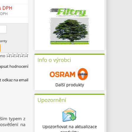
s DPH
 DPH
anty
eno
Info o výrobci
apsat hodnocení
t odkaz na email
Další produkty
Upozornění
ším typem z
osvětlení na
Upozorňovat na aktualizace