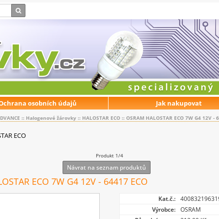
Ochrana osobních údajů
Jak nakupovat
EDVANCE
::
Halogenové žárovky
::
HALOSTAR ECO
::
OSRAM HALOSTAR ECO 7W G4 12V - 6
TAR ECO
Produkt 1/4
Návrat na seznam produktů
OSTAR ECO 7W G4 12V - 64417 ECO
Kat.č.:
40083219631
Výrobce:
OSRAM