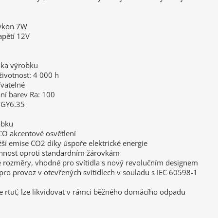
výkon 7W
apětí 12V
ika výrobku
ivotnost: 4 000 h
ívatelné
ní barev Ra: 100
, GY6.35
obku
ECO akcentové osvětlení
žší emise CO2 díky úspoře elektrické energie
innost oproti standardním žárovkám
é rozměry, vhodné pro svítidla s nový revolučním designem
pro provoz v otevřených svítidlech v souladu s IEC 60598-1
e rtuť, lze likvidovat v rámci běžného domácího odpadu