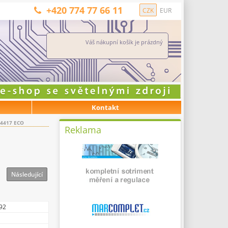
+420 774 77 66 11
CZK
EUR
Váš nákupní košík je prázdný
Kontakt
4417 ECO
Reklama
Následující
92