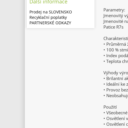
Další informace
Parametry:
Prodej na SLOVENSKO
Jmenovitý v
Recyklační poplatky
Jmenovité n
PARTNERSKÉ ODKAZY
Patice R7s
Charakterist
• Průměrná ž
• 100 % stm
• Index podá
• Teplota ch
Výhody výr
• Brilantní 
• Ideální ke
• Provoz be
• Neobsahuj
Použití
• Všeobecné
• Osvětlení 
• Osvětlení 