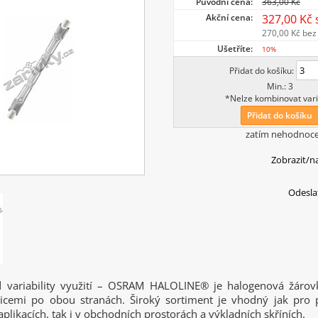
Původní cena:
363,00 Kč
Akční cena:
327,00 Kč
270,00 Kč
bez
Ušetříte:
10%
Přidat do košíku:
Min.: 3
*Nelze kombinovat vari
Přidat do košíku
zatím nehodnoc
Zobrazit/n
Odesla
d variability využití – OSRAM HALOLINE® je halogenová žárov
ticemi po obou stranách. Široký sortiment je vhodný jak pro 
plikacích, tak i v obchodních prostorách a výkladních skříních.