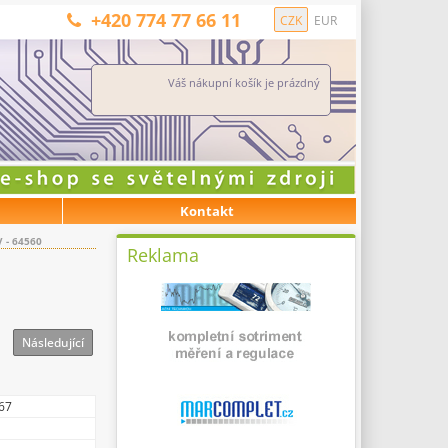
+420 774 77 66 11
CZK
EUR
Váš nákupní košík je prázdný
Kontakt
 - 64560
Reklama
Následující
67