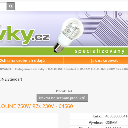
Ochrana osobních údajů
Jak nakupovat
EDVANCE
::
Halogenové žárovky
::
HALOLINE Standart
::
OSRAM HALOLINE 750W R7s 230V
INE Standart
Produkt 1/4
Návrat na seznam produktů
OLINE 750W R7s 230V - 64560
Kat.č.:
40503000041
Výrobce:
OSRAM