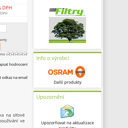
s DPH
 DPH
anty
eno
Info o výrobci
apsat hodnocení
t odkaz na email
Další produkty
Upozornění
ka na síťové
používání ve
Upozorňovat na aktualizace