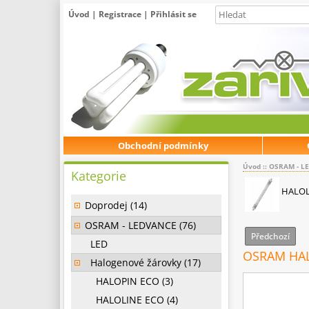
Úvod
|
Registrace
|
Přihlásit se
Obchodní podmínky
Úvod
::
OSRAM - L
Kategorie
HALOL
Doprodej (14)
OSRAM - LEDVANCE (76)
Předchozí
LED
OSRAM HAL
Halogenové žárovky (17)
HALOPIN ECO (3)
HALOLINE ECO (4)