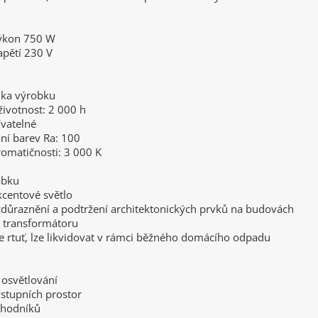
ýkon 750 W
apětí 230 V
ika výrobku
ivotnost: 2 000 h
ívatelné
ní barev Ra: 100
romatičnosti: 3 000 K
obku
akcentové světlo
 zdůraznění a podtržení architektonických prvků na budovách
z transformátoru
e rtuť, lze likvidovat v rámci běžného domácího odpadu
 osvětlování
vstupních prostor
chodníků