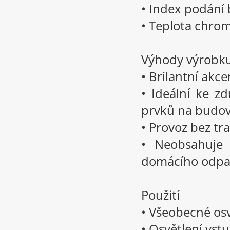
• Index podání 
• Teplota chrom
Výhody výrobk
• Brilantní akce
• Ideální ke z
prvků na budo
• Provoz bez t
• Neobsahuje 
domácího odp
Použití
• Všeobecné os
• Osvětlení vst