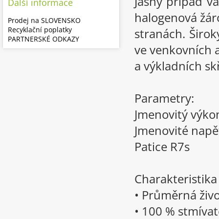
Jasný případ v
Další informace
halogenová žáro
Prodej na SLOVENSKO
Recyklační poplatky
stranách. Širok
PARTNERSKÉ ODKAZY
ve venkovních a
a výkladních sk
Parametry:
Jmenovitý výko
Jmenovité napě
Patice R7s
Charakteristik
• Průměrná živo
• 100 % stmívat