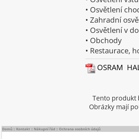
• Osvětlení cho
• Zahradní osvě
• Osvětlení v d
• Obchody
• Restaurace, h
OSRAM HALOL
Tento produkt 
Obrázky mají pou
Domů
::
Kontakt
::
Nákupní řád
::
Ochrana osobních údajů