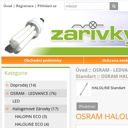
Úvod
|
Registrace
|
Přihlásit se
Obchodní podmínky
Ochrana osob
Úvod
::
OSRAM - LEDV
Kategorie
Standart
::
OSRAM HALO
Doprodej (14)
HALOLINE Standart
OSRAM - LEDVANCE (76)
LED
Předchozí
Halogenové žárovky (17)
OSRAM HALOLI
HALOPIN ECO (3)
HALOLINE ECO (4)