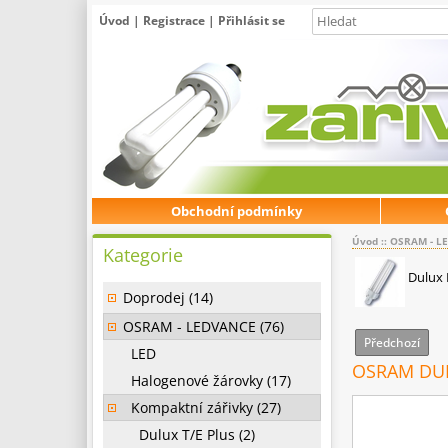
Úvod
|
Registrace
|
Přihlásit se
Obchodní podmínky
Úvod
::
OSRAM - L
Kategorie
Dulux
Doprodej (14)
OSRAM - LEDVANCE (76)
Předchozí
LED
OSRAM DUL
Halogenové žárovky (17)
Kompaktní zářivky (27)
Dulux T/E Plus (2)