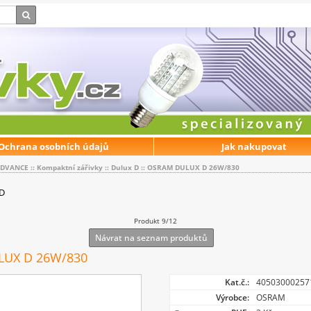
Ochrana osobních údajů
Jak nakupovat
EDVANCE
::
Kompaktní zářivky
::
Dulux D
::
OSRAM DULUX D 26W/830
 D
Produkt 9/12
Návrat na seznam produktů
UX D 26W/830
Kat.č.:
40503000257
Výrobce:
OSRAM