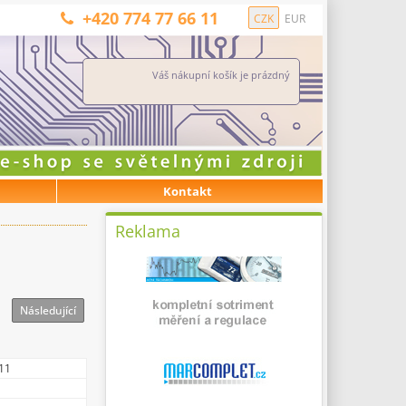
+420 774 77 66 11
CZK
EUR
Váš nákupní košík je prázdný
Kontakt
Reklama
Následující
11