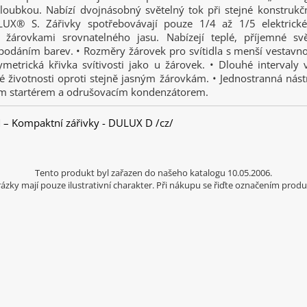
loubkou. Nabízí dvojnásobný světelný tok při stejné konstrukčn
X® S. Zářivky spotřebovávají pouze 1/4 až 1/5 elektrické
 žárovkami srovnatelného jasu. Nabízejí teplé, příjemné sv
 podáním barev. • Rozměry žárovek pro svítidla s menší vestavn
ymetrická křivka svítivosti jako u žárovek. • Dlouhé intervaly
 životnosti oproti stejně jasným žárovkám. • Jednostranná nástr
m startérem a odrušovacím kondenzátorem.
 Kompaktní zářivky - DULUX D /cz/
Tento produkt byl zařazen do našeho katalogu 10.05.2006.
ázky mají pouze ilustrativní charakter. Při nákupu se řiďte označením produ