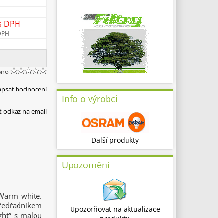
s DPH
DPH
eno
apsat hodnocení
Info o výrobci
t odkaz na email
Další produkty
Upozornění
Warm white.
ředřadníkem
Upozorňovat na aktualizace
ight” s malou