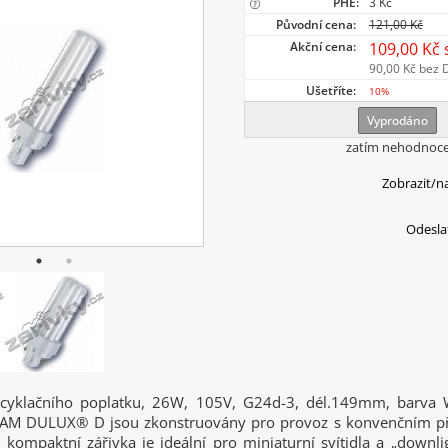
PHE:
3 Kč
Původní cena:
121,00 Kč
Akční cena:
109,00 Kč
90,00 Kč
bez 
Ušetříte:
10%
Vyprodáno
zatím nehodnoc
Zobrazit/n
Odesla
ecyklačního poplatku, 26W, 105V, G24d-3, dél.149mm, barva 
RAM DULUX® D jsou zkonstruovány pro provoz s konvenčním p
 kompaktní zářivka je ideální pro miniaturní svítidla a „downl