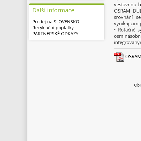
vestavnou h
Další informace
OSRAM DULU
srovnání se
Prodej na SLOVENSKO
vynikajícím
Recyklační poplatky
• Rotačně s
PARTNERSKÉ ODKAZY
osminásobné
integrovaný
OSRAM –
Obr