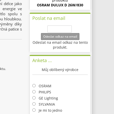
produktu
í délce jako
OSRAM DULUX D 26W/830
 energie ve
ětlo spolu s
Poslat na email
ou hloubkou.
 výměny díky
čná patice s
Odeslat odkaz na email
Odeslat na email odkaz na tento
produkt.
Anketa ...
ktu.
Můj oblíbený výrobce
OSRAM
PHILIPS
GE Lighting
SYLVANIA
Je mi to jedno