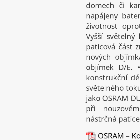
domech či kan
napájeny bate
životnost opr
Vyšší světelný
paticová část 
nových objímk
objímek D/E. 
konstrukční d
světelného tok
jako OSRAM DUL
při nouzovém
nástrčná patic
OSRAM – Kom