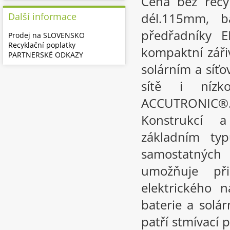
Cena bez recy
dél.115mm, b
Další informace
předřadníky 
Prodej na SLOVENSKO
Recyklační poplatky
kompaktní záři
PARTNERSKÉ ODKAZY
solárním a síť
sítě i nízk
ACCUTRONIC®.
Konstrukcí 
základním t
samostatných 
umožňuje př
elektrického n
baterie a solár
patří stmívací 