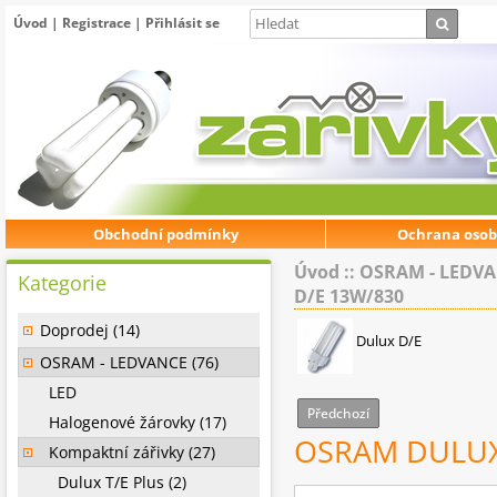
Úvod
|
Registrace
|
Přihlásit se
Obchodní podmínky
Ochrana osob
Úvod
::
OSRAM - LEDV
Kategorie
D/E 13W/830
Doprodej (14)
Dulux D/E
OSRAM - LEDVANCE (76)
LED
Předchozí
Halogenové žárovky (17)
OSRAM DULUX
Kompaktní zářivky (27)
Dulux T/E Plus (2)