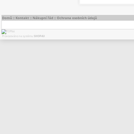
Domů
::
Kontakt
::
Nákupní řád
::
Ochrana osobních údajů
Provozováno na systému
SHOP4U