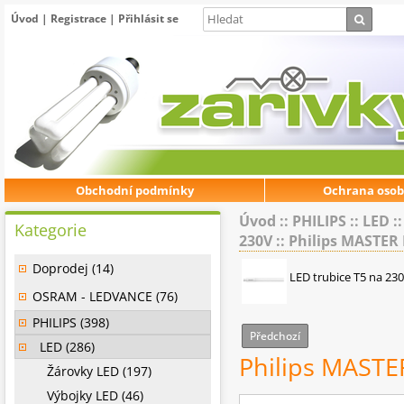
Úvod
|
Registrace
|
Přihlásit se
Obchodní podmínky
Ochrana osob
Úvod
::
PHILIPS
::
LED
:
Kategorie
230V
::
Philips MASTER
Doprodej (14)
LED trubice T5 na 23
OSRAM - LEDVANCE (76)
PHILIPS (398)
Předchozí
LED (286)
Philips MAST
Žárovky LED (197)
Výbojky LED (46)