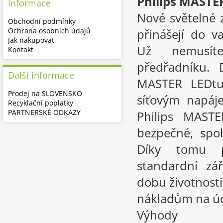
Philips MAST
Informace
Nové světelné 
Obchodní podmínky
Ochrana osobních údajů
přinášejí do v
Jak nakupovat
Už nemusíte
Kontakt
předřadníku. 
Další informace
MASTER LEDtub
Prodej na SLOVENSKO
síťovým napáj
Recyklační poplatky
PARTNERSKÉ ODKAZY
Philips MAST
bezpečné, spol
Díky tomu př
standardní zá
dobu životnost
nákladům na ú
Výhody