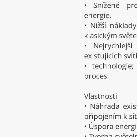
• Snížené pr
energie.
• Nižší náklady
klasickým svět
• Nejrychlejš
existujících sví
• technologie
proces
Vlastnosti
• Náhrada exist
připojením k sít
• Úspora energi
• Tvorba světel