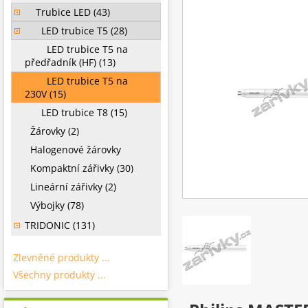
Trubice LED (43)
LED trubice T5 (28)
LED trubice T5 na
předřadník (HF) (13)
LED trubice T5 na
230V (15)
LED trubice T8 (15)
Žárovky (2)
Halogenové žárovky
Kompaktní zářivky (30)
Lineární zářivky (2)
Výbojky (78)
TRIDONIC (131)
Zlevněné produkty ...
Všechny produkty ...