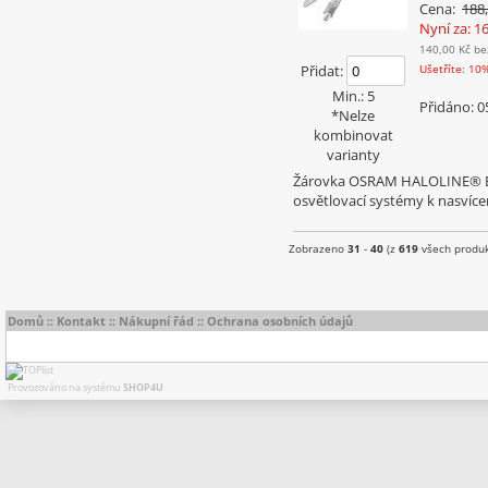
Cena:
188
Nyní za: 1
140,00 Kč
be
Přidat:
Ušetříte: 10
Min.: 5
Přidáno: 0
*Nelze
kombinovat
varianty
Žárovka OSRAM HALOLINE® ECO
osvětlovací systémy k nasvíce
Zobrazeno
31
-
40
(z
619
všech produk
Domů
::
Kontakt
::
Nákupní řád
::
Ochrana osobních údajů
Provozováno na systému
SHOP4U