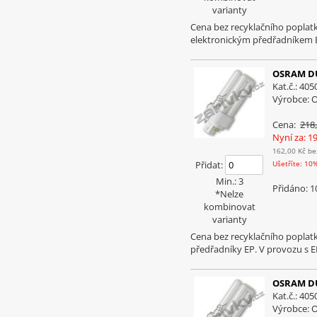
varianty
Cena bez recyklačního poplat
elektronickým předřadníkem 
OSRAM DU
Kat.č.: 40
Výrobce:
Cena:
218
Nyní za: 1
162,00 Kč
be
Přidat:
Ušetříte: 10
Min.: 3
Přidáno: 1
*Nelze
kombinovat
varianty
Cena bez recyklačního poplat
předřadníky EP. V provozu s 
OSRAM DU
Kat.č.: 40
Výrobce: