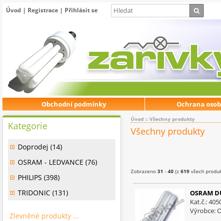
Úvod
|
Registrace
|
Přihlásit se
Obchodní podmínky
Ochrana osob
Úvod
:: Všechny produkty
Kategorie
Všechny produkty
Doprodej (14)
OSRAM - LEDVANCE (76)
Zobrazeno
31
-
40
(z
619
všech produk
PHILIPS (398)
TRIDONIC (131)
OSRAM DU
Kat.č.: 40
Výrobce:
Zlevněné produkty ...