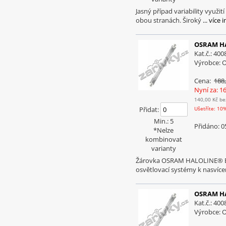
Jasný případ variability využ
obou stranách. Široký
... více 
OSRAM HA
Kat.č.: 40
Výrobce:
Cena:
188
Nyní za: 1
140,00 Kč
be
Přidat:
Ušetříte: 10
Min.: 5
Přidáno: 0
*Nelze
kombinovat
varianty
Žárovka OSRAM HALOLINE® ECO
osvětlovací systémy k nasvíce
OSRAM HA
Kat.č.: 40
Výrobce: