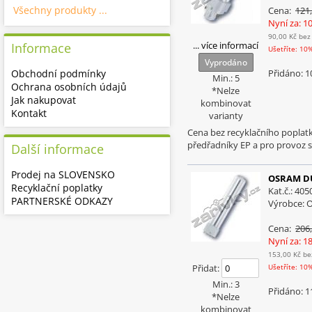
Všechny produkty ...
Cena:
121
Nyní za: 1
90,00 Kč
bez
... více informací
Informace
Ušetříte: 10
Vyprodáno
Obchodní podmínky
Přidáno: 1
Min.: 5
Ochrana osobních údajů
*Nelze
Jak nakupovat
kombinovat
Kontakt
varianty
Cena bez recyklačního poplatk
předřadníky EP a pro provoz 
Další informace
Prodej na SLOVENSKO
OSRAM DU
Recyklační poplatky
Kat.č.: 40
PARTNERSKÉ ODKAZY
Výrobce:
Cena:
206
Nyní za: 1
153,00 Kč
be
Přidat:
Ušetříte: 10
Min.: 3
Přidáno: 1
*Nelze
kombinovat