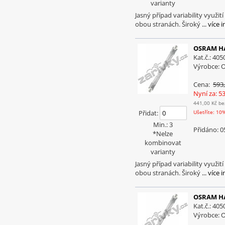
varianty
Jasný případ variability využ
obou stranách. Široký
... více 
OSRAM HA
Kat.č.: 40
Výrobce:
Cena:
593
Nyní za: 5
441,00 Kč
be
Přidat:
Ušetříte: 10
Min.: 3
Přidáno: 0
*Nelze
kombinovat
varianty
Jasný případ variability využ
obou stranách. Široký
... více 
OSRAM HA
Kat.č.: 40
Výrobce: