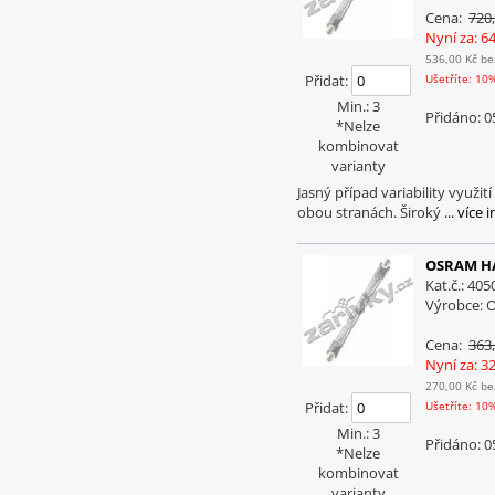
Cena:
720
Nyní za: 6
536,00 Kč
be
Přidat:
Ušetříte: 10
Min.: 3
Přidáno: 0
*Nelze
kombinovat
varianty
Jasný případ variability využ
obou stranách. Široký
... více 
OSRAM HA
Kat.č.: 40
Výrobce:
Cena:
363
Nyní za: 3
270,00 Kč
be
Přidat:
Ušetříte: 10
Min.: 3
Přidáno: 0
*Nelze
kombinovat
varianty