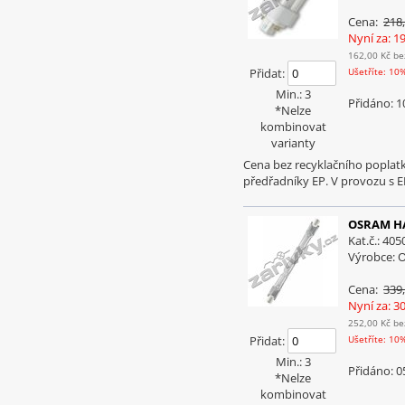
Cena:
218
Nyní za: 1
162,00 Kč
be
Přidat:
Ušetříte: 10
Min.: 3
Přidáno: 1
*Nelze
kombinovat
varianty
Cena bez recyklačního poplatk
předřadníky EP. V provozu s 
OSRAM HA
Kat.č.: 40
Výrobce:
Cena:
339
Nyní za: 3
252,00 Kč
be
Přidat:
Ušetříte: 10
Min.: 3
Přidáno: 0
*Nelze
kombinovat