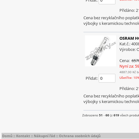
Přidat:
Přidáno: 2
Cena bez recyklačního popla
výbojky s keramickou technol
OSRAM HQ
Kat.č.: 40
Výrobce:
Cena:
657
Nyní za: 5
4887,00 Kč
b
Přidat:
Ušetříte: 10
Přidáno: 2
Cena bez recyklačního popla
výbojky s keramickou technol
Zobrazeno
51
-
60
(z
619
všech produk
Domů
::
Kontakt
::
Nákupní řád
::
Ochrana osobních údajů