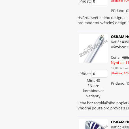
Přidat:
Ušetříte: 10
Přidáno: 0
Hvězda světelného designu –
pro moderní světelný design. 
OSRAM HO
Kat.č.: 40
Výrobce:
Cena:
123
Nyní za: 1
92,00 Kč
bez
Přidat:
Ušetříte: 10
Min.: 40
Přidáno: 1
*Nelze
kombinovat
varianty
Cena bez recyklačního poplat
Vhodné pouze pro provoz s EP
OSRAM HQ
Kat.č.: 40