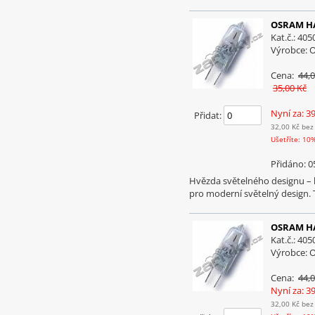
OSRAM HAL
Kat.č.: 40
Výrobce:
Cena:
44,0
35,00 Kč
Nyní za: 3
Přidat:
32,00 Kč
bez
Ušetříte: 10
Přidáno: 0
Hvězda světelného designu –
pro moderní světelný design. 
OSRAM HAL
Kat.č.: 40
Výrobce:
Cena:
44,0
Nyní za: 3
32,00 Kč
bez