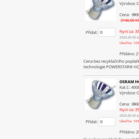
Výrobce:
Cena:
393
3146,00 K
Nyní za: 3
Přidat:
2925,00 Kč
b
Ušetříte: 10
Přidáno: 2
Cena bez recyklačního popl
technologie POWERSTAR® HQI
OSRAM HQ
Kat.č.: 40
Výrobce:
Cena:
393
Nyní za: 3
2925,00 Kč
b
Přidat:
Ušetříte: 10
Přidáno: 2