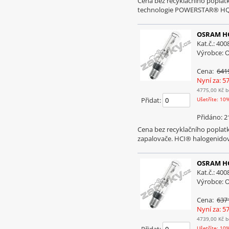
Cena bez recyklačního popl
technologie POWERSTAR® HQI
OSRAM HQ
Kat.č.: 40
Výrobce:
Cena:
641
Nyní za: 5
4775,00 Kč
b
Přidat:
Ušetříte: 10
Přidáno: 2
Cena bez recyklačního poplat
zapalovače. HCI® halogenido
OSRAM HQ
Kat.č.: 40
Výrobce:
Cena:
637
Nyní za: 5
4739,00 Kč
b
Ušetříte: 10