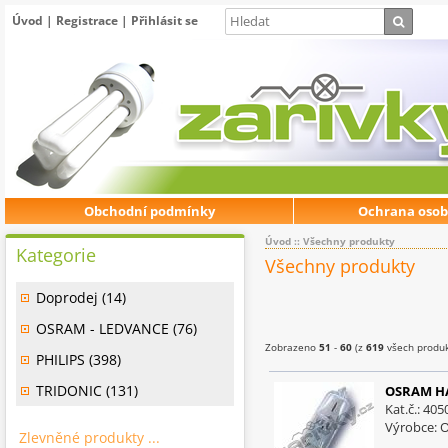
Úvod
|
Registrace
|
Přihlásit se
Obchodní podmínky
Ochrana osob
Úvod
:: Všechny produkty
Kategorie
Všechny produkty
Doprodej (14)
OSRAM - LEDVANCE (76)
Zobrazeno
51
-
60
(z
619
všech produk
PHILIPS (398)
TRIDONIC (131)
OSRAM HAL
Kat.č.: 40
Výrobce:
Zlevněné produkty ...