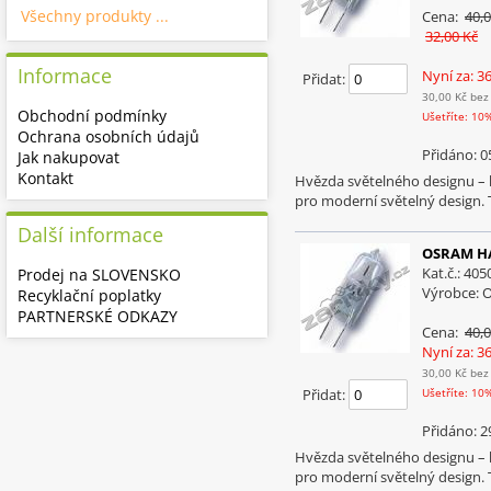
Všechny produkty ...
Cena:
40,0
32,00 Kč
Informace
Nyní za: 3
Přidat:
30,00 Kč
bez
Obchodní podmínky
Ušetříte: 10
Ochrana osobních údajů
Přidáno: 0
Jak nakupovat
Kontakt
Hvězda světelného designu –
pro moderní světelný design. 
Další informace
OSRAM HAL
Kat.č.: 40
Prodej na SLOVENSKO
Výrobce:
Recyklační poplatky
PARTNERSKÉ ODKAZY
Cena:
40,0
Nyní za: 3
30,00 Kč
bez
Přidat:
Ušetříte: 10
Přidáno: 2
Hvězda světelného designu –
pro moderní světelný design. 