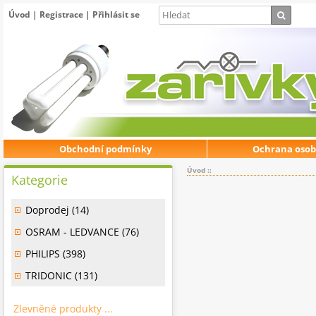
Úvod
|
Registrace
|
Přihlásit se
Obchodní podmínky
Ochrana osob
Úvod
::
Kategorie
Doprodej (14)
OSRAM - LEDVANCE (76)
PHILIPS (398)
TRIDONIC (131)
Zlevněné produkty ...