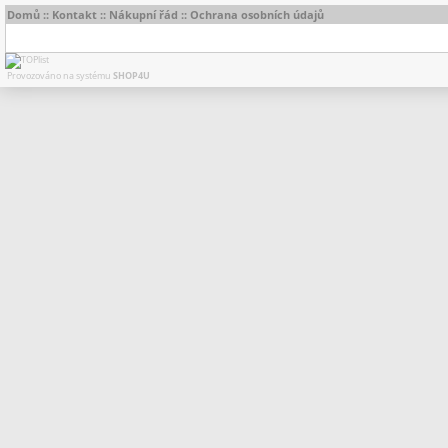
Domů
::
Kontakt
::
Nákupní řád
::
Ochrana osobních údajů
Provozováno na systému
SHOP4U