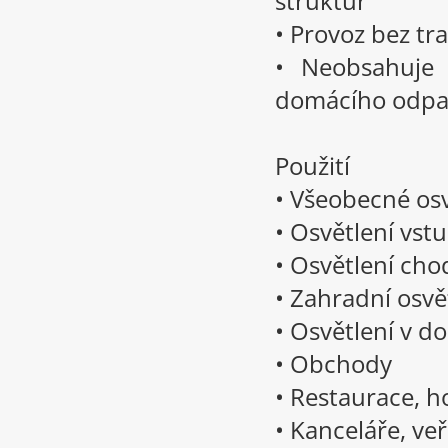
struktur
• Provoz bez t
• Neobsahuje 
domácího odp
Použití
• Všeobecné os
• Osvětlení vst
• Osvětlení cho
• Zahradní osvě
• Osvětlení v d
• Obchody
• Restaurace, h
• Kanceláře, ve