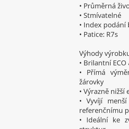
• Průměrná živo
• Stmívatelné
• Index podání 
• Patice: R7s
Výhody výrobk
• Brilantní ECO
• Přímá výměn
žárovky
• Výrazně nižší
• Vyvíjí menš
referenčnímu p
• Ideální ke 