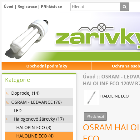
Úvod
|
Registrace
|
Přihlásit se
Obchodní podmínky
Ochrana osob
Úvod
::
OSRAM - LEDV
Kategorie
HALOLINE ECO 120W R7s
Doprodej (14)
HALOLINE ECO
OSRAM - LEDVANCE (76)
LED
Předchozí
Halogenové žárovky (17)
OSRAM HALOLI
HALOPIN ECO (3)
HALOLINE ECO (4)
ECO