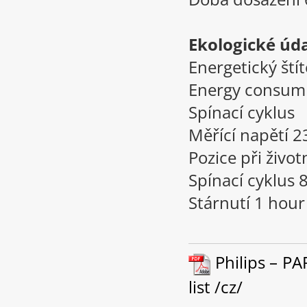
Ekologické úda
Energetický ští
Energy consum
Spínací cyklus
Měřící napětí 2
Pozice při živo
Spínací cyklus
Stárnutí 1 hour
Philips – P
list /cz/