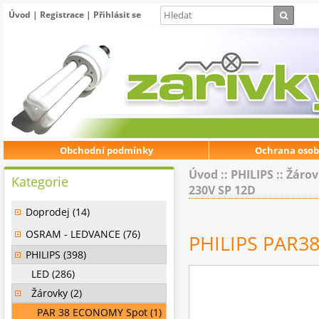
Úvod
|
Registrace
|
Přihlásit se
Obchodní podmínky
Ochrana osob
Úvod
::
PHILIPS
::
Žárov
Kategorie
230V SP 12D
Doprodej (14)
OSRAM - LEDVANCE (76)
PHILIPS PAR38
PHILIPS (398)
LED (286)
Žárovky (2)
PAR 38 ECONOMY Spot (1)