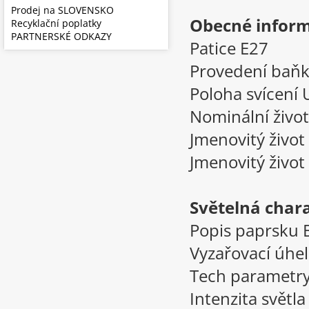
Prodej na SLOVENSKO
Obecné inform
Recyklační poplatky
PARTNERSKÉ ODKAZY
Patice E27
Provedení baň
Poloha svícení 
Nominální živo
Jmenovitý život
Jmenovitý život 
Světelná chara
Popis paprsku
Vyzařovací úhel
Tech parametry
Intenzita světl