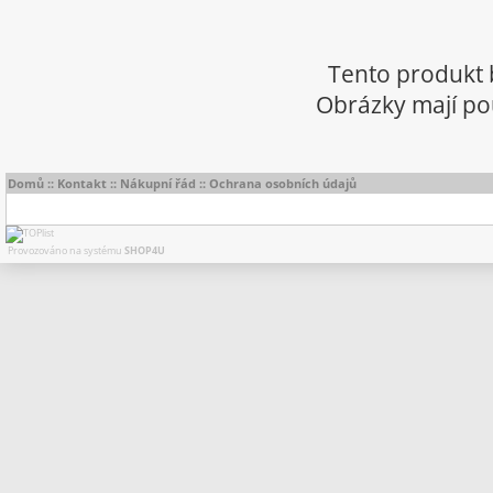
Tento produkt 
Obrázky mají pou
Domů
::
Kontakt
::
Nákupní řád
::
Ochrana osobních údajů
Provozováno na systému
SHOP4U