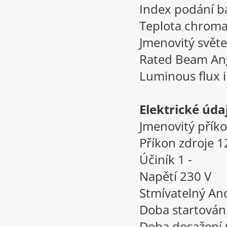
Index podání b
Teplota chroma
Jmenovitý svět
Rated Beam An
Luminous flux 
Elektrické úda
Jmenovitý přík
Příkon zdroje 
Účiník 1 -
Napětí 230 V
Stmívatelný An
Doba startování
Doba dosažení 6