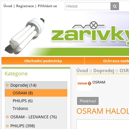
Úvod
|
Registrace
|
Přihlásit se
Obchodní podmínky
Ochrana osob
Úvod
::
Doprodej
::
OS
Kategorie
OSRAM
Doprodej (14)
OSRAM (8)
PHILIPS (6)
Předchozí
Tridonic
OSRAM HALOLI
OSRAM - LEDVANCE (76)
PHILIPS (398)