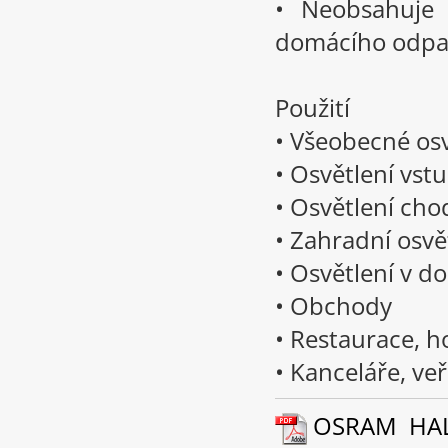
• Neobsahuje 
domácího odp
Použití
• Všeobecné os
• Osvětlení vst
• Osvětlení cho
• Zahradní osvě
• Osvětlení v d
• Obchody
• Restaurace, h
• Kanceláře, ve
OSRAM HALOL