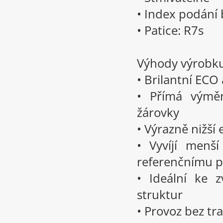
• Index podání 
• Patice: R7s
Výhody výrobk
• Brilantní ECO
• Přímá výměn
žárovky
• Výrazně nižší
• Vyvíjí menš
referenčnímu p
• Ideální ke 
struktur
• Provoz bez t