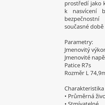
prostředí jako 
k nasvícení b
bezpečnostn
současné době 
Parametry:
Jmenovitý výko
Jmenovité napě
Patice R7s
Rozměr L 74,
Charakteristik
• Průměrná živo
• Stmívatelné