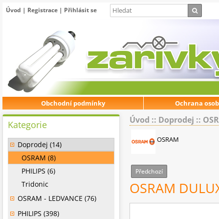
Úvod
|
Registrace
|
Přihlásit se
Obchodní podmínky
Ochrana osob
Úvod
::
Doprodej
::
OS
Kategorie
OSRAM
Doprodej (14)
OSRAM (8)
PHILIPS (6)
Předchozí
Tridonic
OSRAM DULUX
OSRAM - LEDVANCE (76)
PHILIPS (398)