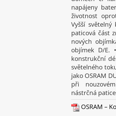
napájeny bate
životnost opr
Vyšší světelný
paticová část 
nových objímk
objímek D/E. 
konstrukční d
světelného tok
jako OSRAM DUL
při nouzovém
nástrčná patic
OSRAM – Kom