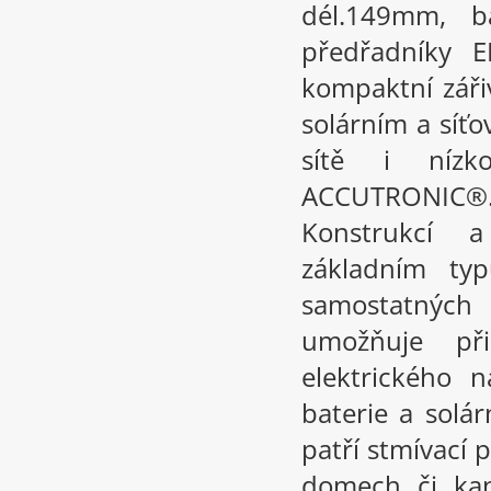
dél.149mm, b
předřadníky 
kompaktní záři
solárním a síť
sítě i nízk
ACCUTRONIC®.
Konstrukcí 
základním t
samostatných 
umožňuje př
elektrického n
baterie a solár
patří stmívací 
domech či kan