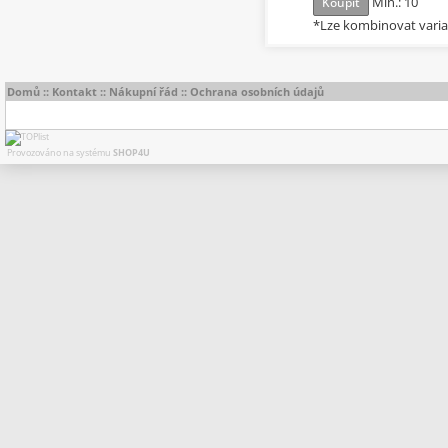
Min.: 10
Koupit
*Lze kombinovat vari
Domů
::
Kontakt
::
Nákupní řád
::
Ochrana osobních údajů
Provozováno na systému
SHOP4U