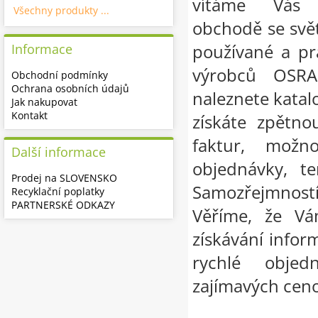
vítáme Vás 
Všechny produkty ...
obchodě se svě
používané a pr
Informace
výrobců OSR
Obchodní podmínky
Ochrana osobních údajů
naleznete katalo
Jak nakupovat
Kontakt
získáte zpětno
faktur, možn
Další informace
objednávky, te
Prodej na SLOVENSKO
Samozřejmnost
Recyklační poplatky
PARTNERSKÉ ODKAZY
Věříme, že Vá
získávání infor
rychlé objed
zajímavých cen