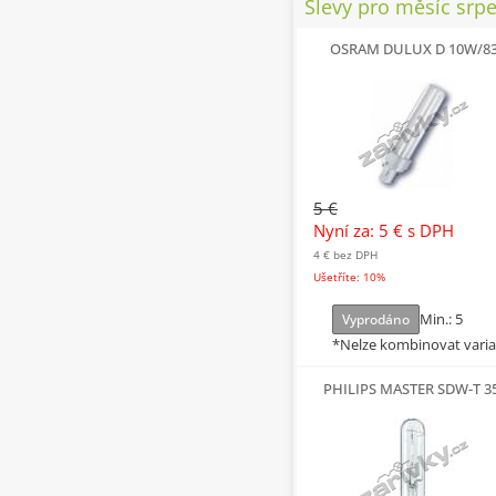
Slevy pro měsíc srp
OSRAM DULUX D 10W/8
5 €
Nyní za: 5 €
s DPH
4 €
bez DPH
Ušetříte: 10%
Min.: 5
Vyprodáno
*Nelze kombinovat vari
PHILIPS MASTER SDW-T 