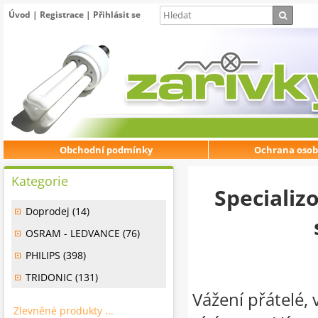
Úvod
|
Registrace
|
Přihlásit se
Obchodní podmínky
Ochrana osob
Kategorie
Specializ
Doprodej (14)
OSRAM - LEDVANCE (76)
PHILIPS (398)
TRIDONIC (131)
Vážení přátelé, 
Zlevněné produkty ...