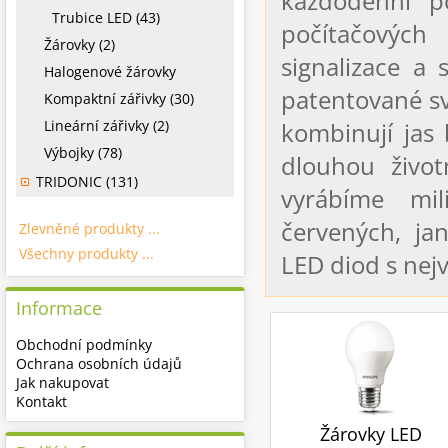
každodenní po
Trubice LED (43)
počítačových 
Žárovky (2)
signalizace a
Halogenové žárovky
patentované sv
Kompaktní zářivky (30)
Lineární zářivky (2)
kombinují jas
Výbojky (78)
dlouhou život
TRIDONIC (131)
vyrábíme mi
červených, ja
Zlevněné produkty ...
Všechny produkty ...
LED diod s nej
Informace
Obchodní podmínky
Ochrana osobních údajů
Jak nakupovat
Kontakt
Žárovky LED