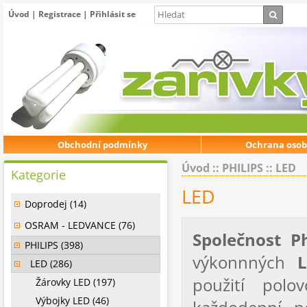
Úvod
|
Registrace
|
Přihlásit se
Obchodní podmínky
Ochrana osob
Úvod
::
PHILIPS
::
LED
Kategorie
LED
Doprodej (14)
OSRAM - LEDVANCE (76)
Společnost Ph
PHILIPS (398)
výkonnných
LED (286)
použití polo
Žárovky LED (197)
Výbojky LED (46)