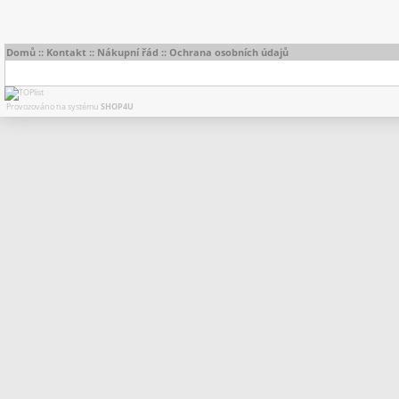
Domů
::
Kontakt
::
Nákupní řád
::
Ochrana osobních údajů
Provozováno na systému
SHOP4U