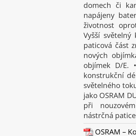
domech či kan
napájeny bate
životnost opr
Vyšší světelný
paticová část 
nových objímk
objímek D/E. 
konstrukční d
světelného tok
jako OSRAM DUL
při nouzovém
nástrčná patic
OSRAM – Kom