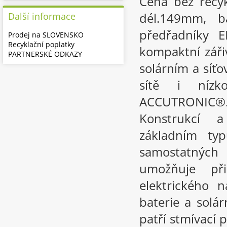
Cena bez recy
dél.149mm, b
Další informace
předřadníky 
Prodej na SLOVENSKO
Recyklační poplatky
kompaktní záři
PARTNERSKÉ ODKAZY
solárním a síť
sítě i nízk
ACCUTRONIC®.
Konstrukcí 
základním t
samostatných 
umožňuje př
elektrického n
baterie a solár
patří stmívací 