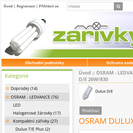
Úvod
|
Registrace
|
Přihlásit se
Obchodní podmínky
Ochrana osob
Úvod
::
OSRAM - LEDV
Kategorie
D/E 26W/830
Doprodej (14)
Dulux D/E
OSRAM - LEDVANCE (76)
LED
Předchozí
Halogenové žárovky (17)
OSRAM DULUX
Kompaktní zářivky (27)
Dulux T/E Plus (2)