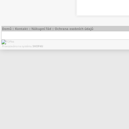
Domů
::
Kontakt
::
Nákupní řád
::
Ochrana osobních údajů
Provozováno na systému
SHOP4U