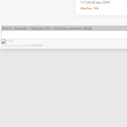
117,00 Kč
bez DPH
Ušetříte: 10%
Domů
::
Kontakt
::
Nákupní řád
::
Ochrana osobních údajů
Provozováno na systému
SHOP4U