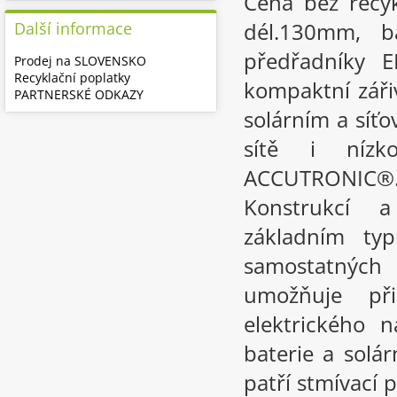
Cena bez recy
dél.130mm, b
Další informace
předřadníky 
Prodej na SLOVENSKO
Recyklační poplatky
kompaktní záři
PARTNERSKÉ ODKAZY
solárním a síť
sítě i nízk
ACCUTRONIC®.
Konstrukcí 
základním t
samostatných 
umožňuje př
elektrického n
baterie a solár
patří stmívací 