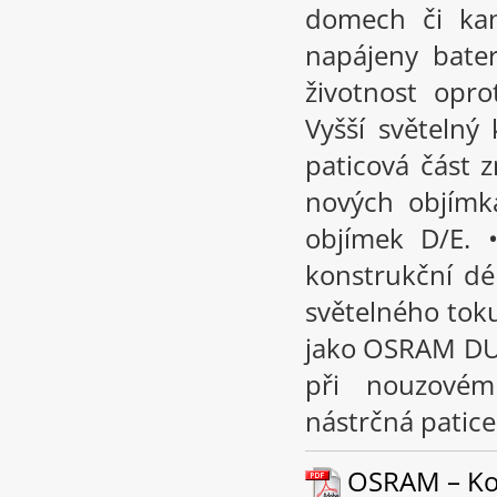
domech či kan
napájeny bate
životnost opr
Vyšší světelný
paticová část 
nových objímk
objímek D/E. 
konstrukční d
světelného tok
jako OSRAM DUL
při nouzovém
nástrčná patic
OSRAM – Kom