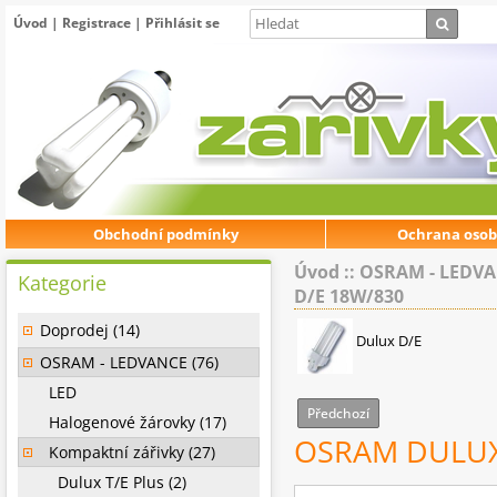
Úvod
|
Registrace
|
Přihlásit se
Obchodní podmínky
Ochrana osob
Úvod
::
OSRAM - LEDV
Kategorie
D/E 18W/830
Doprodej (14)
Dulux D/E
OSRAM - LEDVANCE (76)
LED
Předchozí
Halogenové žárovky (17)
OSRAM DULUX
Kompaktní zářivky (27)
Dulux T/E Plus (2)