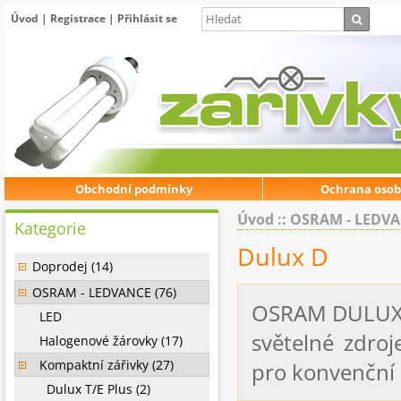
Úvod
|
Registrace
|
Přihlásit se
Obchodní podmínky
Ochrana osob
Úvod
::
OSRAM - LEDV
Kategorie
Dulux D
Doprodej (14)
OSRAM - LEDVANCE (76)
OSRAM DULUX® 
LED
světelné zdro
Halogenové žárovky (17)
Kompaktní zářivky (27)
pro konvenční 
Dulux T/E Plus (2)