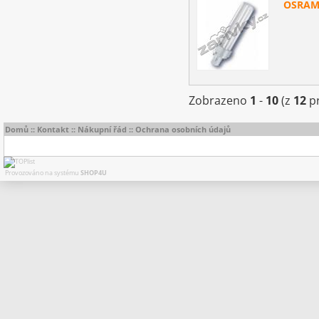
OSRAM
Zobrazeno
1
-
10
(z
12
pr
Domů
::
Kontakt
::
Nákupní řád
::
Ochrana osobních údajů
Provozováno na systému
SHOP4U