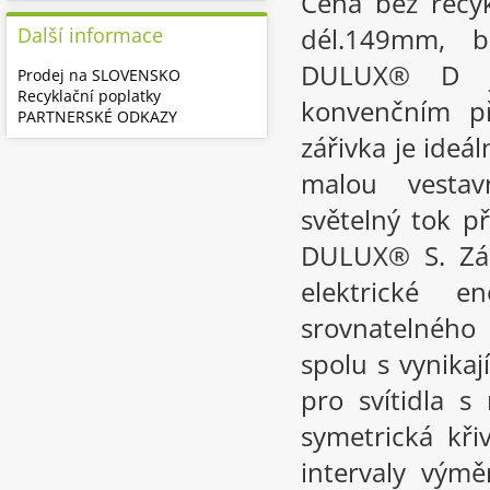
Cena bez recy
dél.149mm, 
Další informace
DULUX® D js
Prodej na SLOVENSKO
Recyklační poplatky
konvenčním p
PARTNERSKÉ ODKAZY
zářivka je ideál
malou vestav
světelný tok p
DULUX® S. Zář
elektrické 
srovnatelného 
spolu s vynika
pro svítidla 
symetrická kři
intervaly výmě