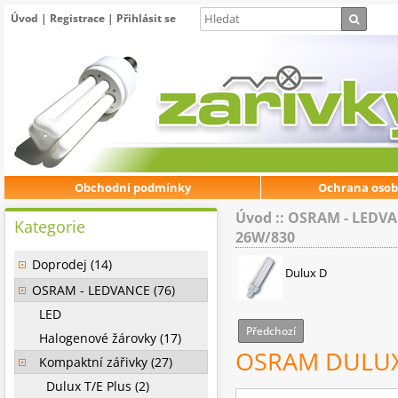
Úvod
|
Registrace
|
Přihlásit se
Obchodní podmínky
Ochrana osob
Úvod
::
OSRAM - LEDV
Kategorie
26W/830
Doprodej (14)
Dulux D
OSRAM - LEDVANCE (76)
LED
Předchozí
Halogenové žárovky (17)
OSRAM DULUX
Kompaktní zářivky (27)
Dulux T/E Plus (2)