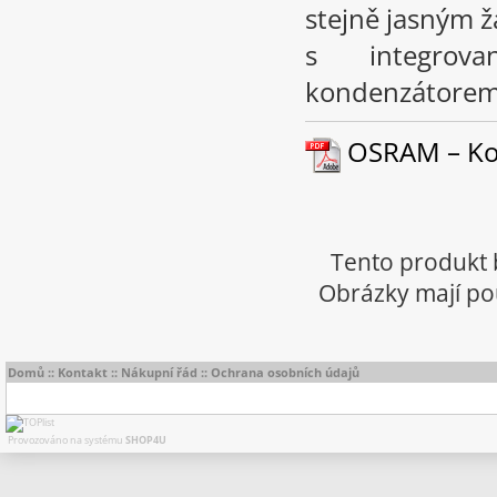
stejně jasným ž
s integrov
kondenzátorem
OSRAM – Kom
Tento produkt 
Obrázky mají pou
Domů
::
Kontakt
::
Nákupní řád
::
Ochrana osobních údajů
Provozováno na systému
SHOP4U