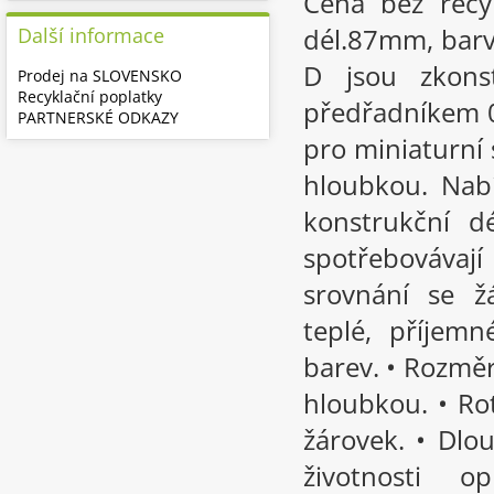
Cena bez recy
dél.87mm, bar
Další informace
D jsou zkons
Prodej na SLOVENSKO
Recyklační poplatky
předřadníkem 0,
PARTNERSKÉ ODKAZY
pro miniaturní 
hloubkou. Nabí
konstrukční 
spotřebovávají
srovnání se ž
teplé, příjem
barev. • Rozměr
hloubkou. • Rot
žárovek. • Dlo
životnosti 