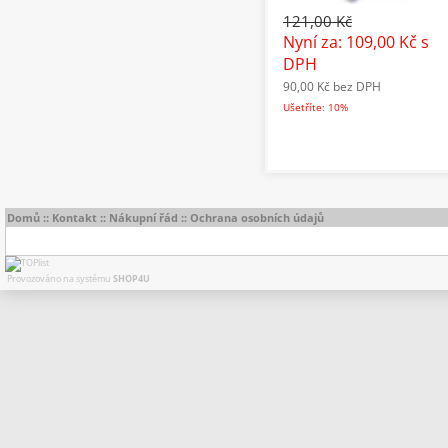
121,00 Kč
Nyní za: 109,00 Kč
s
DPH
90,00 Kč
bez DPH
Ušetříte: 10%
Domů
::
Kontakt
::
Nákupní řád
::
Ochrana osobních údajů
Provozováno na systému
SHOP4U