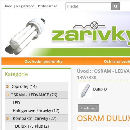
Úvod
|
Registrace
|
Přihlásit se
Obchodní podmínky
Ochrana osob
Úvod
::
OSRAM - LEDV
Kategorie
13W/830
Doprodej (14)
Dulux D
OSRAM - LEDVANCE (76)
LED
Předchozí
Halogenové žárovky (17)
OSRAM DULUX
Kompaktní zářivky (27)
Dulux T/E Plus (2)