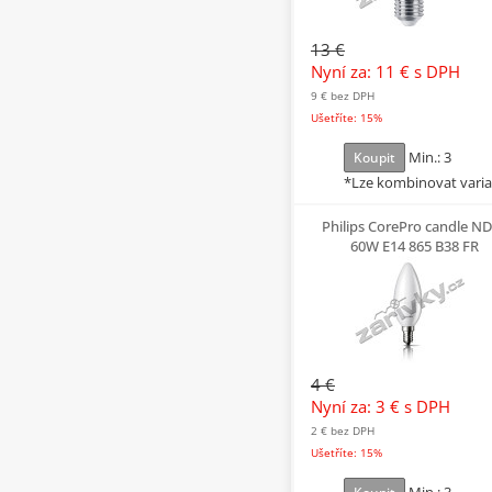
13 €
Nyní za: 11 €
s DPH
9 €
bez DPH
Ušetříte: 15%
Min.: 3
Koupit
*Lze kombinovat vari
Philips CorePro candle ND
60W E14 865 B38 FR
4 €
Nyní za: 3 €
s DPH
2 €
bez DPH
Ušetříte: 15%