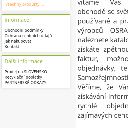
vítáme Vás 
Všechny produkty ...
obchodě se svě
používané a pr
Informace
výrobců OSR
Obchodní podmínky
Ochrana osobních údajů
naleznete katalo
Jak nakupovat
Kontakt
získáte zpětno
faktur, možn
Další informace
objednávky, te
Prodej na SLOVENSKO
Samozřejmnost
Recyklační poplatky
PARTNERSKÉ ODKAZY
Věříme, že Vá
získávání infor
rychlé objed
zajímavých cen