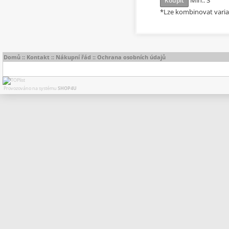
Min.: 3
Koupit
*Lze kombinovat vari
Domů
::
Kontakt
::
Nákupní řád
::
Ochrana osobních údajů
Provozováno na systému
SHOP4U