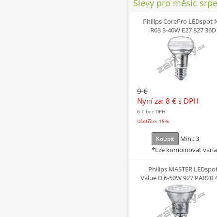
Slevy pro měsíc srp
Philips CorePro LEDspot
R63 3-40W E27 827 36D
9 €
Nyní za: 8 €
s DPH
6 €
bez DPH
Ušetříte: 15%
Min.: 3
Koupit
*Lze kombinovat vari
Philips MASTER LEDspo
Value D 6-50W 927 PAR20 