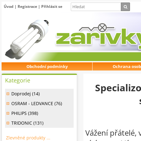
Úvod
|
Registrace
|
Přihlásit se
Obchodní podmínky
Ochrana osob
Kategorie
Specializ
Doprodej (14)
OSRAM - LEDVANCE (76)
PHILIPS (398)
TRIDONIC (131)
Vážení přátelé, 
Zlevněné produkty ...