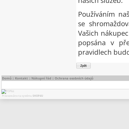
našich služeb.
Používáním naš
se shromaždov
Vašich nákupech
popsána v pře
pravidlech budo
Domů
::
Kontakt
::
Nákupní řád
::
Ochrana osobních údajů
Provozováno na systému
SHOP4U