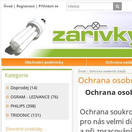
Úvod
|
Registrace
|
Přihlásit se
Obchodní podmínky
Ochrana osob
Úvod
:: Ochrana osobních údajů
Kategorie
Ochrana osob
Doprodej (14)
Ochrana osob
OSRAM - LEDVANCE (76)
PHILIPS (398)
Ochrana soukrom
TRIDONIC (131)
pro nás velmi d
Zlevněné produkty ...
a při zpracován