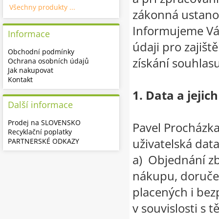
Všechny produkty ...
zákonná ustano
Informujeme Vá
Informace
údaji pro zajišt
Obchodní podmínky
získání souhlas
Ochrana osobních údajů
Jak nakupovat
Kontakt
1. Data a jejich
Další informace
Prodej na SLOVENSKO
Pavel Procház
Recyklační poplatky
uživatelská dat
PARTNERSKÉ ODKAZY
a) Objednání zb
nákupu, doručen
placených i bez
v souvislosti s