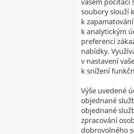
vašem počítači s
soubory slouží k
k zapamatování 
k analytickým ú
preferencí záka
nabídky. Využív
v nastavení vaš
k snížení funkčn
Výše uvedené ú
objednané služb
objednané služ
zpracování oso
dobrovolného so