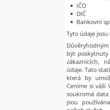
IČO
DIČ
Bankovní sp
Tyto údaje jsou
Důvěryhodným t
být poskytnuty
zákaznících, n
údaje. Tato sta
která by umožn
Ceníme si váší
soukromá data 
jsou používán