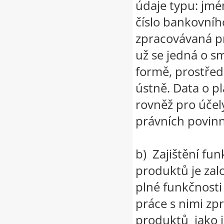
údaje typu: jmén
číslo bankovníh
zpracovávaná pr
už se jedná o s
formě, prostře
ústně. Data o 
rovněž pro účel
právních povin
b) Zajištění fun
produktů je zalo
plné funkčnost
práce s nimi zp
produktů jako js