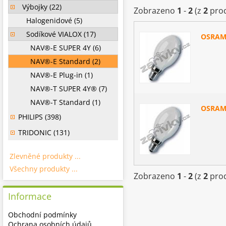
Výbojky (22)
Zobrazeno
1
-
2
(z
2
prod
Halogenidové (5)
Sodíkové VIALOX (17)
OSRAM
NAV®-E SUPER 4Y (6)
NAV®-E Standard (2)
NAV®-E Plug-in (1)
NAV®-T SUPER 4Y® (7)
NAV®-T Standard (1)
OSRAM
PHILIPS (398)
TRIDONIC (131)
Zlevněné produkty ...
Všechny produkty ...
Zobrazeno
1
-
2
(z
2
prod
Informace
Obchodní podmínky
Ochrana osobních údajů