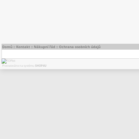
Domů
::
Kontakt
::
Nákupní řád
::
Ochrana osobních údajů
Provozováno na systému
SHOP4U