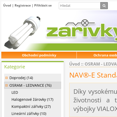
Úvod
|
Registrace
|
Přihlásit se
Obchodní podmínky
Ochrana osob
Úvod
::
OSRAM - LEDV
Kategorie
NAV®-E Stand
Doprodej (14)
OSRAM - LEDVANCE (76)
Díky vysokém
LED
životnosti a
Halogenové žárovky (17)
Kompaktní zářivky (27)
výbojky VIAL
Lineární zářivky (10)