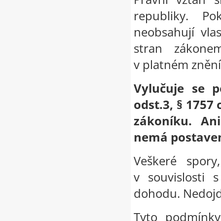
republiky. P
neobsahují vla
stran zákone
v platném znění
Vylučuje se p
odst.3, § 1757
zákoníku. An
nemá postavení
Veškeré spory
v souvislosti
dohodu. Nedojde
Tyto podmínky