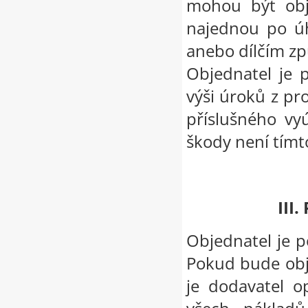
mohou být obj
najednou po úh
anebo dílčím zp
Objednatel je 
výši úroků z pr
příslušného vy
škody není tímt
III
Objednatel je 
Pokud bude obj
je dodavatel o