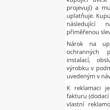
projevují) a m
uplatňuje. Kupu
následující 
přiměřenou slev
Nárok na upl
ochranných p
instalací, ob
výrobku v podm
uvedeným v náv
K reklamaci j
fakturu (dodací 
vlastní reklam