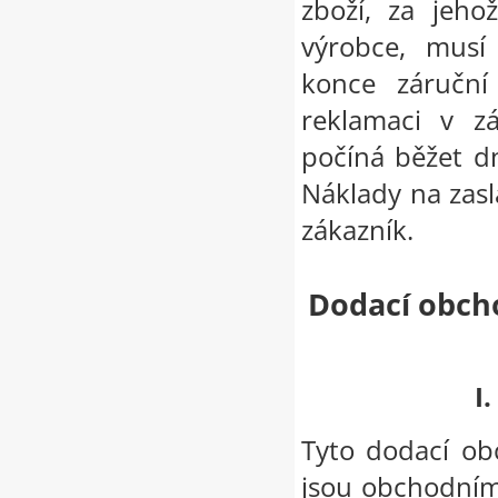
zboží, za jeho
výrobce, musí
konce záruční 
reklamaci v z
počíná běžet d
Náklady na zas
zákazník.
Dodací obch
I.
Tyto dodací ob
jsou obchodním