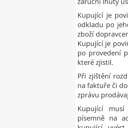
záruční lhůty u
Kupující je po
odkladu po jeh
zboží dopravcem 
Kupující je po
po provedení p
které zjistil.
Při zjištění ro
na faktuře či d
zprávu prodávaj
Kupující musí
písemně na ad
kupující uvést