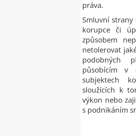
práva.
Smluvní strany 
korupce či úpl
způsobem nepr
netolerovat jak
podobných pl
působícím v 
subjektech k
sloužících k t
výkon nebo zaji
s podnikáním sm