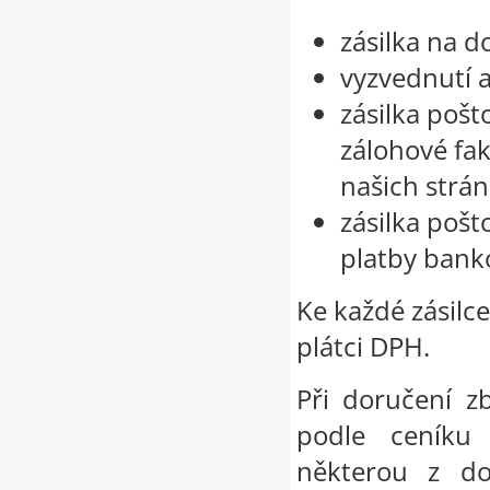
zásilka na d
vyzvednutí 
zásilka poš
zálohové fak
našich strá
zásilka poš
platby ban
Ke každé zásilc
plátci DPH.
Při doručení z
podle ceníku
některou z do