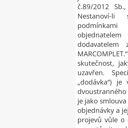
č.89/2012 Sb.
Nestanoví-l
podmínkami 
objednatelem
dodavatelem 
MARCOMPLET.“ n
skutečnost, ja
uzavřen. Spec
„dodávka“) je
dvoustranného 
je jako smlouva
objednávky a j
projevů vůle o