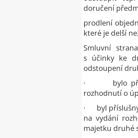
doručení předm
prodlení objedn
které je delší n
Smluvní stran
s účinky ke dn
odstoupení druh
·
bylo p
rozhodnutí o ú
·
byl přísluš
na vydání rozh
majetku druhé s