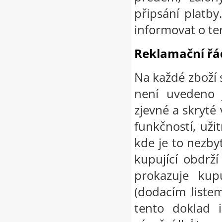
připsání platb
informovat o t
Reklamační řá
Na každé zboží 
není uvedeno 
zjevné a skryté 
funkčností, uži
kde je to nezbyt
kupující obdrž
prokazuje kup
(dodacím listem
tento doklad 