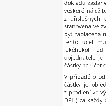
dokladu zaslan
veškeré náležit
z příslušných 
stanovena ve zv
být zaplacena 
tento účet mus
jakéhokoli jed
objednatele je
částky na účet 
V případě prod
částky je obje
z prodlení ve v
DPH) za každý 