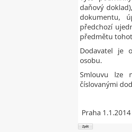
daňový doklad),
dokumentu, úp
předchozí ujedn
předmětu tohot
Dodavatel je 
osobu.
Smlouvu lze 
číslovanými do
Praha 1.1.2014