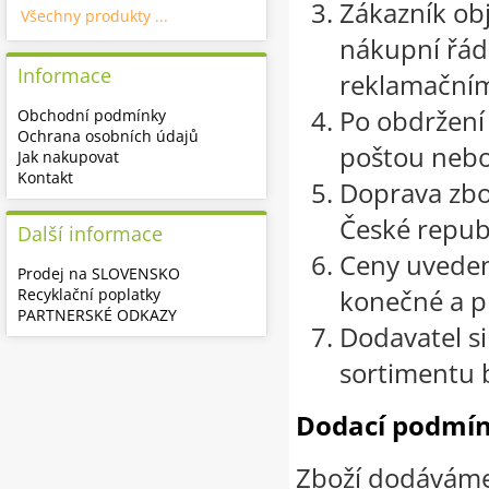
Zákazník ob
Všechny produkty ...
nákupní řád 
Informace
reklamační
Po obdržení
Obchodní podmínky
Ochrana osobních údajů
poštou nebo
Jak nakupovat
Kontakt
Doprava zbo
České republ
Další informace
Ceny uveden
Prodej na SLOVENSKO
konečné a pl
Recyklační poplatky
PARTNERSKÉ ODKAZY
Dodavatel si
sortimentu 
Dodací podmín
Zboží dodáváme