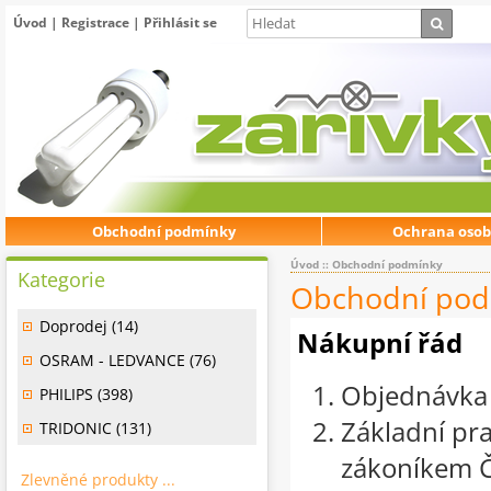
Úvod
|
Registrace
|
Přihlásit se
Obchodní podmínky
Ochrana osob
Úvod
:: Obchodní podmínky
Kategorie
Obchodní pod
Doprodej (14)
Nákupní řád
OSRAM - LEDVANCE (76)
Objednávka 
PHILIPS (398)
Základní pr
TRIDONIC (131)
zákoníkem Č
Zlevněné produkty ...