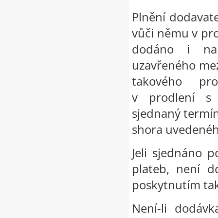
Plnění dodavate
vůči němu v pro
dodáno i na 
uzavřeného mez
takového pro
v prodlení s
sjednaný termín
shora uvedenéh
Jeli sjednáno p
plateb, není d
poskytnutím tak
Není-li dodáv