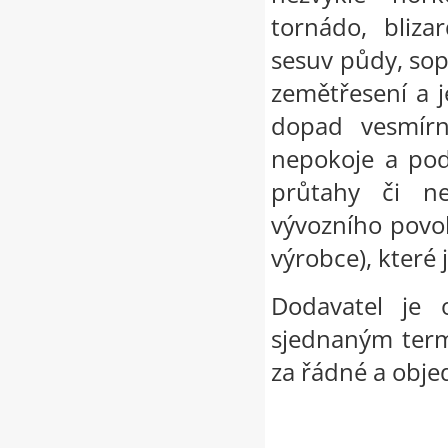
tornádo, bliza
sesuv půdy, sope
zemětřesení a j
dopad vesmírné
nepokoje a pod
průtahy či ne
vývozního povol
výrobce), které
Dodavatel je 
sjednaným term
za řádné a objed