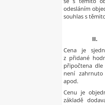
se s těmito o
odesláním obje
souhlas s těmi
II.
Cena je sjed
z přidané hodn
připočtena dle
není zahrnuto
apod.
Cenu je objedn
základě dodav