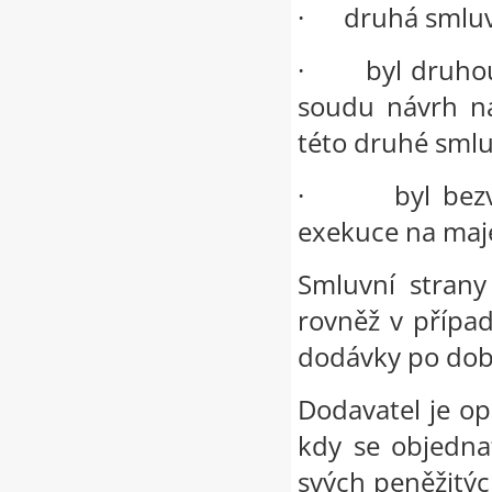
·
druhá smluvn
·
byl druho
soudu návrh n
této druhé smlu
·
byl bez
exekuce na maj
Smluvní strany
rovněž v případ
dodávky po dobu
Dodavatel je o
kdy se objedna
svých peněžitých