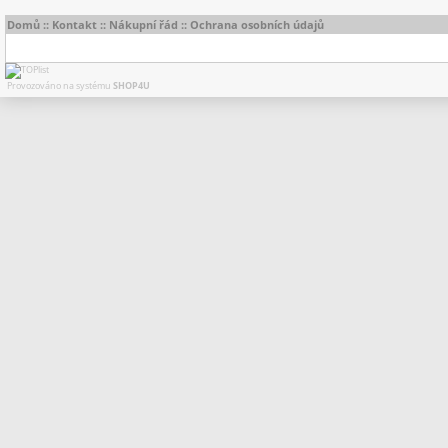
Domů
::
Kontakt
::
Nákupní řád
::
Ochrana osobních údajů
Provozováno na systému
SHOP4U