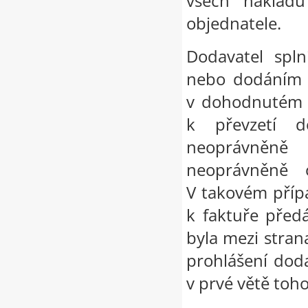
všech nákladů
objednatele.
Dodavatel spln
nebo dodáním 
v dohodnutém č
k převzetí d
neoprávněně
neoprávněně o
V takovém příp
k faktuře předá
byla mezi stran
prohlášení dod
v prvé větě toh