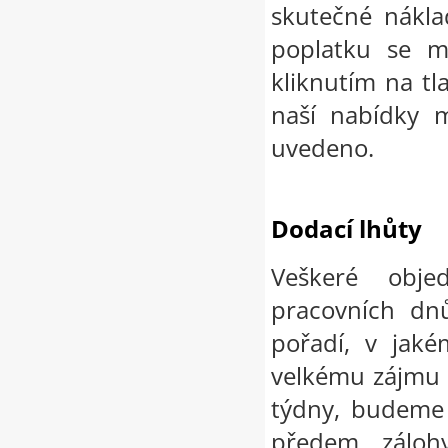
skutečné nákla
poplatku se m
kliknutím na tl
naší nabídky 
uvedeno.
Dodací lhůty
Veškeré obje
pracovních dn
pořadí, v jaké
velkému zájmu 
týdny, budeme 
předem, záloh