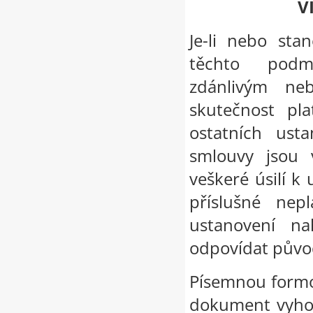
V
Je-li nebo sta
těchto podm
zdánlivým ne
skutečnost pla
ostatních ust
smlouvy jsou 
veškeré úsilí k
příslušné nep
ustanovení n
odpovídat pův
Písemnou formo
dokument vyhot