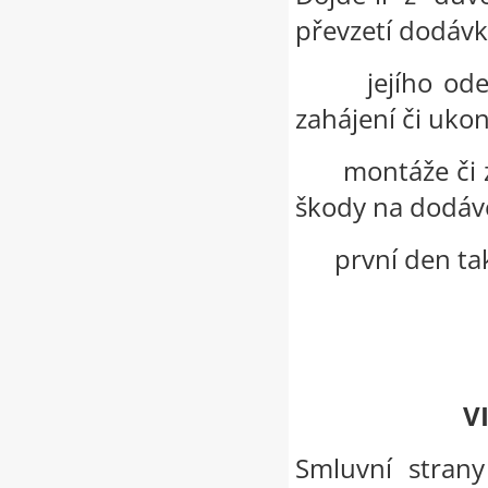
převzetí dodávk
jejího odeslán
zahájení či ukon
montáže či zk
škody na dodáv
první den tak
V
Smluvní stran