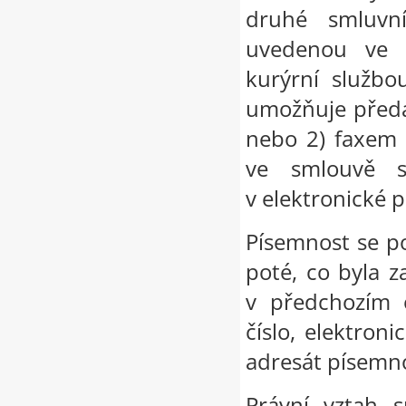
druhé smluvn
uvedenou ve 
kurýrní službo
umožňuje předán
nebo 2) faxem 
ve smlouvě s
v elektronické 
Písemnost se p
poté, co byla 
v předchozím o
číslo, elektron
adresát písemno
Právní vztah 