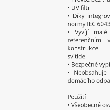
• UV filtr
• Díky integro
normy IEC 604
• Vyvíjí malé
referenčním 
konstrukce
svítidel
• Bezpečné vyp
• Neobsahuje 
domácího odp
Použití
• Všeobecné os