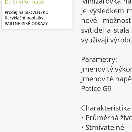
Minižárovka n
Další informace
je výsledkem mi
Prodej na SLOVENSKO
Recyklační poplatky
nové možnost
PARTNERSKÉ ODKAZY
svítidel a stal
využívají výrobc
Parametry:
Jmenovitý výko
Jmenovité napě
Patice G9
Charakteristik
• Průměrná živo
• Stmívatelné