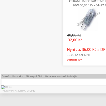
OSRAM HALOSTAR STARL
20W G6,35 12V - 64427 
40,00 Kč
32,00 Kč
Nyní za: 36,00 Kč
s D
30,00 Kč
bez DPH
Ušetříte: 10%
Domů
::
Kontakt
::
Nákupní řád
::
Ochrana osobních údajů
Provozováno na systému
SHOP4U