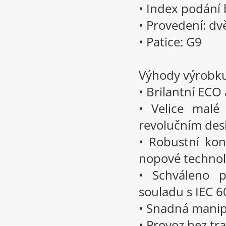
• Index podání 
• Provedení: dv
• Patice: G9
Výhody výrobk
• Brilantní ECO
• Velice malé
revolučním de
• Robustní kons
nopové technol
• Schváleno p
souladu s IEC 
• Snadná manip
• Provoz bez t