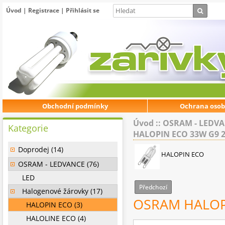
Úvod
|
Registrace
|
Přihlásit se
Obchodní podmínky
Ochrana osob
Úvod
::
OSRAM - LEDV
Kategorie
HALOPIN ECO 33W G9 2
Doprodej (14)
HALOPIN ECO
OSRAM - LEDVANCE (76)
LED
Předchozí
Halogenové žárovky (17)
OSRAM HALOPI
HALOPIN ECO (3)
HALOLINE ECO (4)