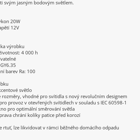
sti svým jasným bodovým světlem.
výkon 20W
apětí 12V
5
ika výrobku
ivotnost: 4 000 h
ívatelné
, GY6.35
ní barev Ra: 100
obku
akcentové světlo
é rozměry, vhodné pro svítidla s nový revolučním designem
pro provoz v otevřených svítidlech v souladu s IEC 60598-1
ákno pro optimální směrování světla
úprava chrání kolíky patice před korozí
e rtuť, lze likvidovat v rámci běžného domácího odpadu