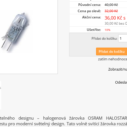
Původní cena:
40,00 Kč
Cena po slevě:
32,00 Kč
Akční cena:
36,00 Kč
s
30,00 Kč
bez 
Ušetříte:
10%
Přidat do košíku:
Přidat do košíku
zatím nehodnoc
Zobrazit/n
Odesla
ětelného designu – halogenová žárovka OSRAM HALOSTAR
estu pro moderní světelný design. Tato volně svítící žárovka rozzá