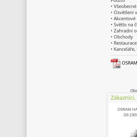
Použití
• Všeobecné
• Osvětlení 
• Akcentové 
• Světlo na č
• Zahradní o
• Obchody
• Restaurace
• Kanceláře,
OSRAM H
Obr
Zákazníci, 
OSRAM HA
G9 230