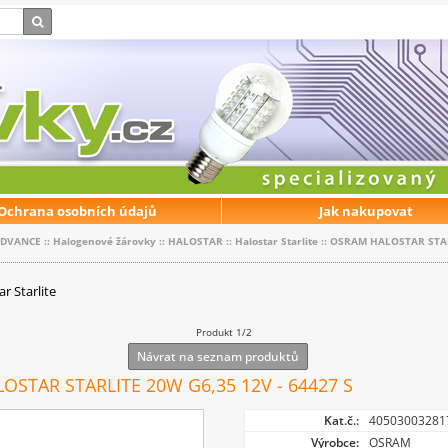
Ochrana osobních údajů
Jak nakupovat
EDVANCE
::
Halogenové žárovky
::
HALOSTAR
::
Halostar Starlite
::
OSRAM HALOSTAR STAR
r Starlite
Produkt 1/2
Návrat na seznam produktů
STAR STARLITE 20W G6,35 12V - 64427 S
Kat.č.:
40503003281
Výrobce:
OSRAM