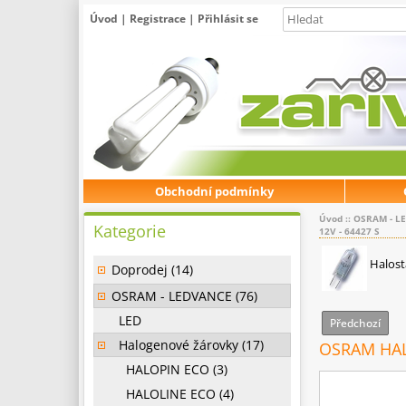
Úvod
|
Registrace
|
Přihlásit se
Obchodní podmínky
Úvod
::
OSRAM - L
Kategorie
12V - 64427 S
Halosta
Doprodej (14)
OSRAM - LEDVANCE (76)
LED
Předchozí
Halogenové žárovky (17)
OSRAM HALO
HALOPIN ECO (3)
HALOLINE ECO (4)