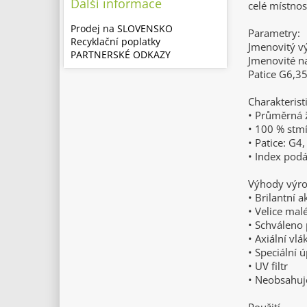
Další informace
celé místno
Prodej na SLOVENSKO
Parametry:
Recyklační poplatky
Jmenovitý 
PARTNERSKÉ ODKAZY
Jmenovité n
Patice G6,3
Charakterist
• Průměrná ž
• 100 % stm
• Patice: G4
• Index podá
Výhody výr
• Brilantní 
• Velice mal
• Schváleno 
• Axiální vl
• Speciální 
• UV filtr
• Neobsahuj