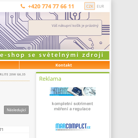
+420 774 77 66 11
CZK
EUR
Váš nákupní košík je prázdný
Kontakt
LITE 20W G6,35
Reklama
Následující
71