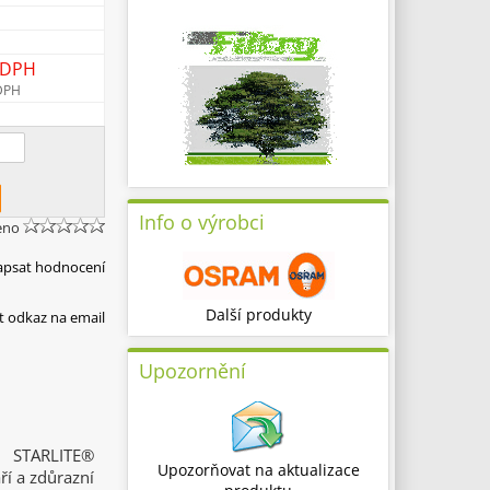
 DPH
DPH
Info o výrobci
eno
apsat hodnocení
Další produkty
t odkaz na email
Upozornění
 STARLITE®
Upozorňovat na aktualizace
ří a zdůrazní