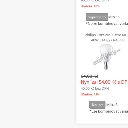
90,00 Kč
bez DPH
Ušetříte: 10%
Min.: 5
Vyprodáno
*Nelze kombinovat vari
Philips CorePro lustre ND
40W E14 827 P45 FR
64,00 Kč
Nyní za: 54,00 Kč
s D
45,00 Kč
bez DPH
Ušetříte: 15%
Min.: 3
Koupit
*Lze kombinovat vari