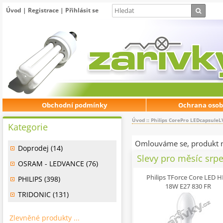
Úvod
|
Registrace
|
Přihlásit se
Obchodní podmínky
Ochrana osob
Úvod
::
Philips CorePro LEDcapsuleL
Kategorie
Omlouváme se, produkt n
Doprodej (14)
Slevy pro měsíc srp
OSRAM - LEDVANCE (76)
Philips TForce Core LED 
PHILIPS (398)
18W E27 830 FR
TRIDONIC (131)
Zlevněné produkty ...