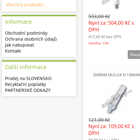
Všechny produkty ...
593,00 Kč
Informace
Nyní za: 504,00 Kč
s
DPH
Obchodní podmínky
417,00 Kč
bez DPH
Ochrana osobních údajů
Ušetříte: 15%
Jak nakupovat
Kontakt
Koup
Další informace
OSRAM DULUX D 13W/8
Prodej na SLOVENSKO
Recyklační poplatky
PARTNERSKÉ ODKAZY
121,00 Kč
Nyní za: 109,00 Kč
s
DPH