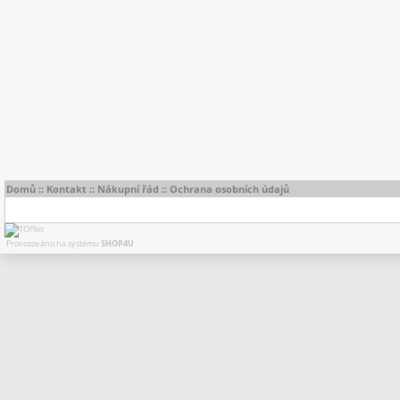
Domů
::
Kontakt
::
Nákupní řád
::
Ochrana osobních údajů
Provozováno na systému
SHOP4U