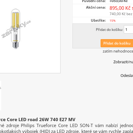
Původní cena:
1053,00 Kč
Akční cena:
895,00 Kč
740,00 Kč
bez
Ušetříte:
15%
Přidat do košíku:
Přidat do košíku
zatím nehodnoc
Zobrazit/n
Odesla
orce Core LED road 26W 740 E27 MV
né zdroje Philips Trueforce Core LED SON-T vám nabízí jedno
otlakých výbojek (HID) za LED zdroje, které se vám rychle zapla