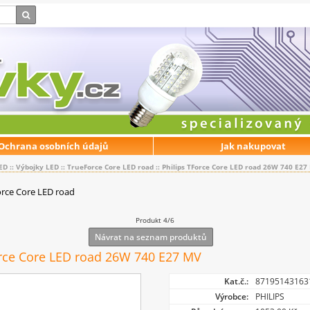
Ochrana osobních údajů
Jak nakupovat
ED
::
Výbojky LED
::
TrueForce Core LED road
::
Philips TForce Core LED road 26W 740 E27
rce Core LED road
Produkt 4/6
Návrat na seznam produktů
orce Core LED road 26W 740 E27 MV
Kat.č.:
87195143163
Výrobce:
PHILIPS