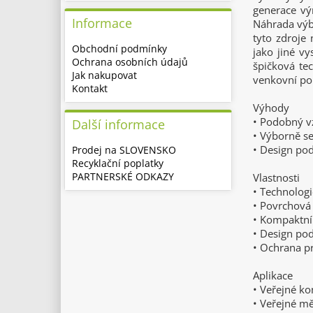
generace vý
Informace
Náhrada výbo
tyto zdroje 
Obchodní podmínky
jako jiné v
Ochrana osobních údajů
špičková tec
Jak nakupovat
venkovní pou
Kontakt
Výhody
• Podobný v
Další informace
• Výborně se
• Design pod
Prodej na SLOVENSKO
Recyklační poplatky
PARTNERSKÉ ODKAZY
Vlastnosti
• Technolog
• Povrchová 
• Kompaktní
• Design pod
• Ochrana p
Aplikace
• Veřejné ko
• Veřejné mě