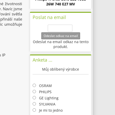
é životnosti
26W 740 E27 MV
y. Navíc jsme
řování světla
Poslat na email
přináší naše
avíc umožňuje
Odeslat odkaz na email
Odeslat na email odkaz na tento
produkt.
m IP
Anketa ...
Můj oblíbený výrobce
OSRAM
PHILIPS
GE Lighting
SYLVANIA
Je mi to jedno