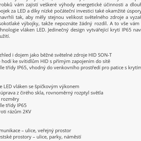
robků vám zajistí veškeré výhody energetické účinnosti a dlouh
jek za LED a díky nízké počáteční investici také okamžité úspor
navrhli tak, aby měly stejnou velikost světelného zdroje a vyza
ysokotlaké výbojky, takže nepoznáte žádný rozdíl. A to vše vám 
hnologie vláken LED. Jedinečný design vytvářející krytí IP65 n
žití.
zhled i dojem jako běžné světelné zdroje HID SON-T
 hodí ke svítidlům HID s přímým zapojením do sítě
le třídy IP65, vhodný do venkovního prostředí pro patice s krytí
ie LED vláken se špičkovým výkonem
úprava z čirého skla, rovnoměrný rozptyl světla
 rozměry
le třídy IP65
roti rázům 2KV
munikace – ulice, veřejný prostor
stské prostory – ulice, parky, náměstí