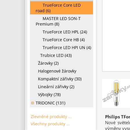
TrueForce Core LED
road (6)
MASTER LED SON-T
Premium (8)
TrueForce LED HPL (24)
TrueForce Core HB (4)
TrueForce LED HPI UN (4)
Trubice LED (43)
Žárovky (2)
Halogenové žárovky
Kompaktní zářivky (30)
Lineární zářivky (2)
Výbojky (78)
TRIDONIC (131)
Zlevněné produkty ...
Philips TF
Nové světel
Všechny produkty ...
výměny vysok