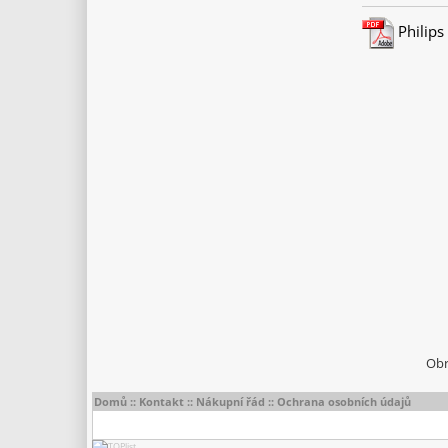
Philips
Obr
Domů
::
Kontakt
::
Nákupní řád
::
Ochrana osobních údajů