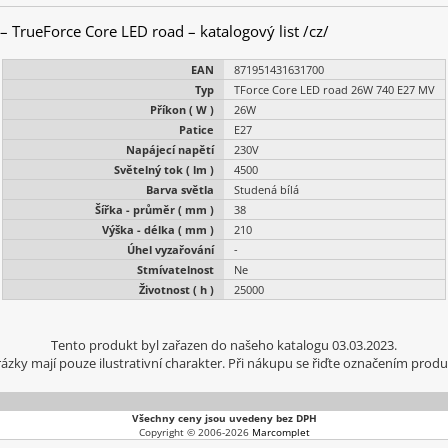
 – TrueForce Core LED road – katalogový list /cz/
EAN
871951431631700
Typ
TForce Core LED road 26W 740 E27 MV
Příkon ( W )
26W
Patice
E27
Napájecí napětí
230V
Světelný tok ( lm )
4500
Barva světla
Studená bílá
Šířka - průměr ( mm )
38
Výška - délka ( mm )
210
Úhel vyzařování
-
Stmívatelnost
Ne
Životnost ( h )
25000
Tento produkt byl zařazen do našeho katalogu 03.03.2023.
ázky mají pouze ilustrativní charakter. Při nákupu se řiďte označením produ
Všechny ceny jsou uvedeny bez DPH
Copyright © 2006-2026
Marcomplet