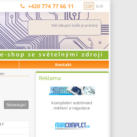
+420 774 77 66 11
CZK
EUR
Váš nákupní košík je prázdný
Kontakt
 MV
Reklama
Následující
17