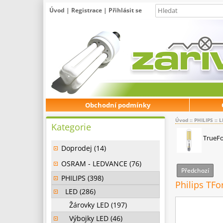
Úvod
|
Registrace
|
Přihlásit se
Obchodní podmínky
Úvod
::
PHILIPS
::
L
Kategorie
TrueFo
Doprodej (14)
OSRAM - LEDVANCE (76)
Předchozí
PHILIPS (398)
Philips TF
LED (286)
Žárovky LED (197)
Výbojky LED (46)