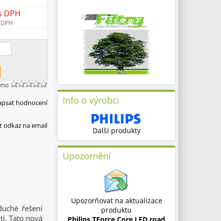
s DPH
 DPH
eno
Info o výrobci
apsat hodnocení
t odkaz na email
Další produkty
Upozornění
Upozorňovat na aktualizace
duché řešení
produktu
tí. Tato nová
Philips TForce Core LED road