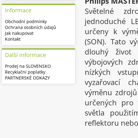
Philips MASTE
Světelné zdr
Informace
jednoduché LE
Obchodní podmínky
Ochrana osobních údajů
určeny k výmě
Jak nakupovat
Kontakt
(SON). Tato v
dlouhý život
Další informace
výbojových zdr
Prodej na SLOVENSKO
nízkých vstup
Recyklační poplatky
PARTNERSKÉ ODKAZY
vyzařovací ch
výměnu zdrojů 
určených pro 
světla použi
reflektoru neb