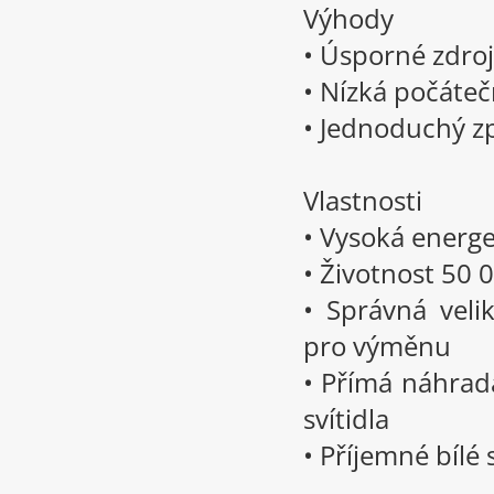
Výhody
• Úsporné zdro
• Nízká počáteč
• Jednoduchý zp
Vlastnosti
• Vysoká energe
• Životnost 50 
• Správná velik
pro výměnu
• Přímá náhrada
svítidla
• Příjemné bílé 