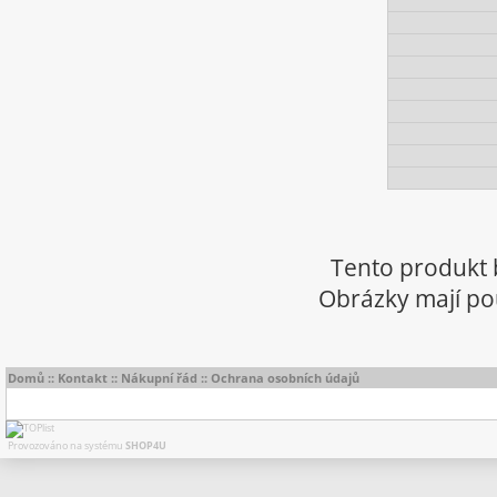
Tento produkt 
Obrázky mají pou
Domů
::
Kontakt
::
Nákupní řád
::
Ochrana osobních údajů
Provozováno na systému
SHOP4U