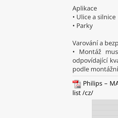
Aplikace
• Ulice a silnice
• Parky
Varování a bez
• Montáž mus
odpovídající kv
podle montážn
Philips – M
list /cz/