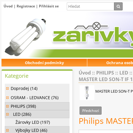
Úvod
|
Registrace
|
Přihlásit se
Obchodní podmínky
Ochrana osob
Úvod
::
PHILIPS
::
LED
:
Kategorie
MASTER LED SON-T IF 1
Doprodej (14)
MASTER LED SON-T 
OSRAM - LEDVANCE (76)
PHILIPS (398)
Předchozí
LED (286)
Philips MASTE
Žárovky LED (197)
Výbojky LED (46)