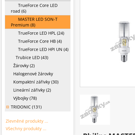
TrueForce Core LED
road (6)
MASTER LED SON-T
Premium (8)
TrueForce LED HPL (24)
TrueForce Core HB (4)
TrueForce LED HPI UN (4)
Trubice LED (43)
Žárovky (2)
Halogenové žárovky
Kompaktní zářivky (30)
Lineární zářivky (2)
Výbojky (78)
TRIDONIC (131)
Zlevněné produkty ...
Všechny produkty ...