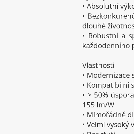
• Absolutní výk
• Bezkonkurenč
dlouhé životnos
• Robustní a s
každodenního p
Vlastnosti
• Modernizace s
• Kompatibilní
• > 50% úspora
155 lm/W
• Mimořádně dl
• Velmi vysoký 