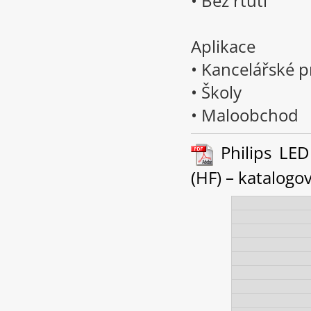
• Bez rtuti
Aplikace
• Kancelářské p
• Školy
• Maloobchod
Philips LED
(HF) – katalogový