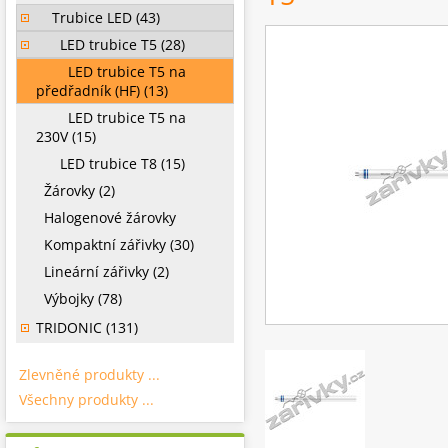
Trubice LED (43)
LED trubice T5 (28)
LED trubice T5 na
předřadník (HF) (13)
LED trubice T5 na
230V (15)
LED trubice T8 (15)
Žárovky (2)
Halogenové žárovky
Kompaktní zářivky (30)
Lineární zářivky (2)
Výbojky (78)
TRIDONIC (131)
Zlevněné produkty ...
Všechny produkty ...