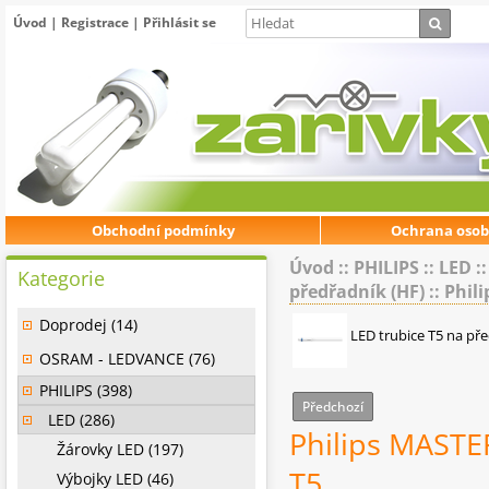
Úvod
|
Registrace
|
Přihlásit se
Obchodní podmínky
Ochrana osob
Úvod
::
PHILIPS
::
LED
:
Kategorie
předřadník (HF)
::
Phil
Doprodej (14)
LED trubice T5 na př
OSRAM - LEDVANCE (76)
PHILIPS (398)
Předchozí
LED (286)
Philips MAST
Žárovky LED (197)
T5
Výbojky LED (46)