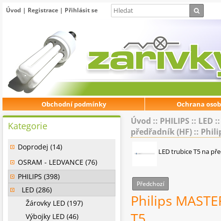
Úvod
|
Registrace
|
Přihlásit se
Obchodní podmínky
Ochrana osob
Úvod
::
PHILIPS
::
LED
:
Kategorie
předřadník (HF)
::
Phil
Doprodej (14)
LED trubice T5 na př
OSRAM - LEDVANCE (76)
PHILIPS (398)
Předchozí
LED (286)
Philips MAST
Žárovky LED (197)
T5
Výbojky LED (46)