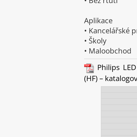
• Bez rtuti
Aplikace
• Kancelářské p
• Školy
• Maloobchod
Philips LED
(HF) – katalogový