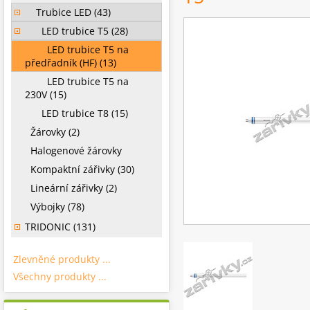
Trubice LED (43)
LED trubice T5 (28)
LED trubice T5 na
předřadník (HF) (13)
LED trubice T5 na
230V (15)
LED trubice T8 (15)
Žárovky (2)
Halogenové žárovky
Kompaktní zářivky (30)
Lineární zářivky (2)
Výbojky (78)
TRIDONIC (131)
Zlevněné produkty ...
Všechny produkty ...