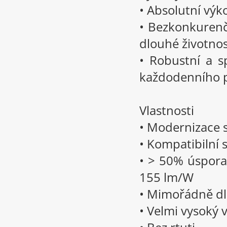
• Absolutní výk
• Bezkonkurenč
dlouhé životnos
• Robustní a s
každodenního p
Vlastnosti
• Modernizace s
• Kompatibilní
• > 50% úspora
155 lm/W
• Mimořádně dl
• Velmi vysoký 