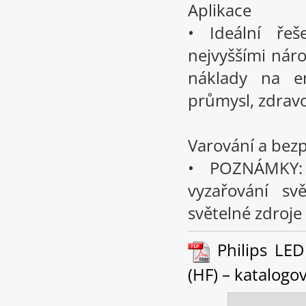
Aplikace
• Ideální ře
nejvyššími náro
náklady na en
průmysl, zdravo
Varování a bez
• POZNÁMKY: 
vyzařování svě
světelné zdroje
Philips LED
(HF) – katalogový