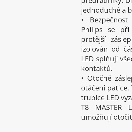
předřadníky. D
jednoduché a b
• Bezpečnost 
Philips se př
protější zásle
izolován od čá
LED splňují vš
kontaktů.
• Otočné zásl
otáčení patice
trubice LED vyz
T8 MASTER LE
umožňují otočit