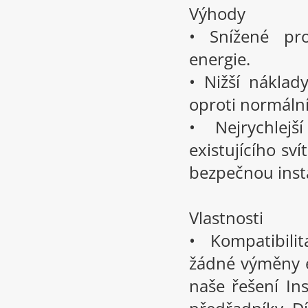
Výhody
• Snížené pr
energie.
• Nižší náklad
oproti normáln
• Nejrychlej
existujícího sv
bezpečnou inst
Vlastnosti
• Kompatibili
žádné výměny e
naše řešení Ins