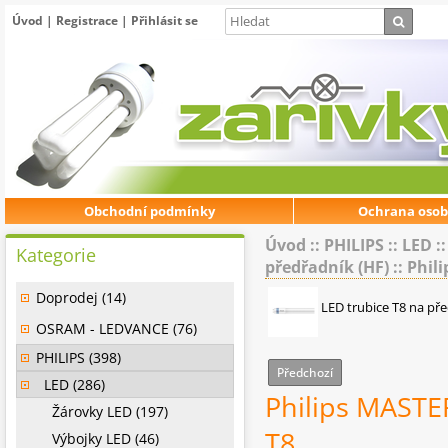
Úvod
|
Registrace
|
Přihlásit se
Obchodní podmínky
Ochrana osob
Úvod
::
PHILIPS
::
LED
:
Kategorie
předřadník (HF)
::
Phil
Doprodej (14)
LED trubice T8 na př
OSRAM - LEDVANCE (76)
PHILIPS (398)
Předchozí
LED (286)
Philips MAST
Žárovky LED (197)
T8
Výbojky LED (46)