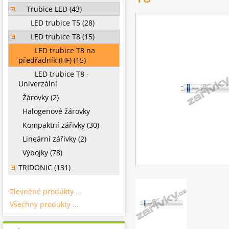
Trubice LED (43)
LED trubice T5 (28)
LED trubice T8 (15)
LED trubice T8 na
předřadník (HF) (15)
LED trubice T8 -
Univerzální
Žárovky (2)
Halogenové žárovky
Kompaktní zářivky (30)
Lineární zářivky (2)
Výbojky (78)
TRIDONIC (131)
Zlevněné produkty ...
Všechny produkty ...