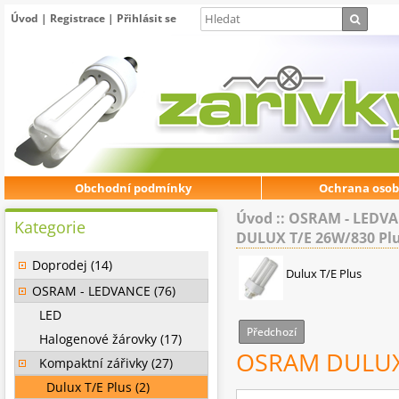
Úvod
|
Registrace
|
Přihlásit se
Obchodní podmínky
Ochrana osob
Úvod
::
OSRAM - LEDV
Kategorie
DULUX T/E 26W/830 Pl
Doprodej (14)
Dulux T/E Plus
OSRAM - LEDVANCE (76)
LED
Předchozí
Halogenové žárovky (17)
OSRAM DULUX 
Kompaktní zářivky (27)
Dulux T/E Plus (2)