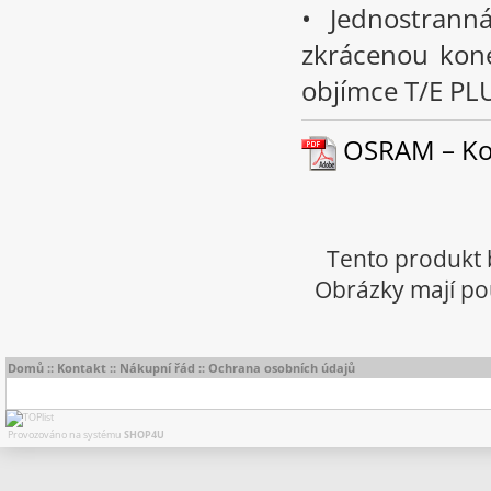
• Jednostrann
zkrácenou kon
objímce T/E PLU
OSRAM – Kom
Tento produkt 
Obrázky mají pou
Domů
::
Kontakt
::
Nákupní řád
::
Ochrana osobních údajů
Provozováno na systému
SHOP4U