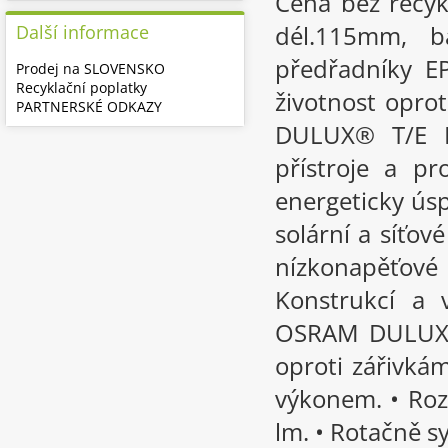
Cena bez recyk
dél.115mm, b
Další informace
předřadníky E
Prodej na SLOVENSKO
Recyklační poplatky
životnost opro
PARTNERSKÉ ODKAZY
DULUX® T/E P
přístroje a p
energeticky úsp
solární a síťov
nízkonapěťové
Konstrukcí a 
OSRAM DULUX® 
oproti zářivk
výkonem. • Roz
lm. • Rotačně sy