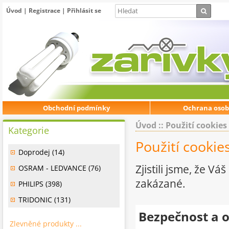
Úvod
|
Registrace
|
Přihlásit se
Obchodní podmínky
Ochrana osob
Úvod
:: Použití cookies
Kategorie
Použití cookie
Doprodej (14)
Zjistili jsme, že 
OSRAM - LEDVANCE (76)
zakázané.
PHILIPS (398)
TRIDONIC (131)
Bezpečnost a 
Zlevněné produkty ...