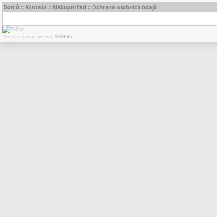
Domů
::
Kontakt
::
Nákupní řád
::
Ochrana osobních údajů
Provozováno na systému
SHOP4U