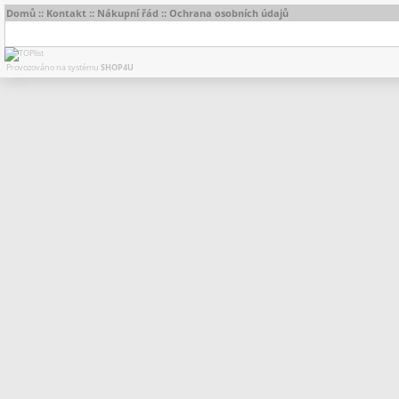
Domů
::
Kontakt
::
Nákupní řád
::
Ochrana osobních údajů
Provozováno na systému
SHOP4U