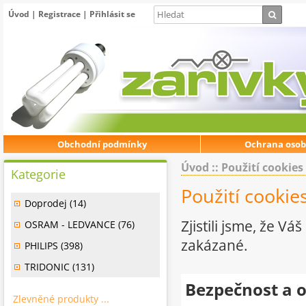
Úvod
|
Registrace
|
Přihlásit se
Obchodní podmínky
Ochrana osob
Úvod
:: Použití cookies
Kategorie
Použití cookie
Doprodej (14)
Zjistili jsme, že 
OSRAM - LEDVANCE (76)
zakázané.
PHILIPS (398)
TRIDONIC (131)
Bezpečnost a 
Zlevněné produkty ...