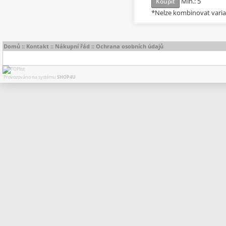
Min.: 5
Koupit
*Nelze kombinovat vari
Domů
::
Kontakt
::
Nákupní řád
::
Ochrana osobních údajů
Provozováno na systému
SHOP4U