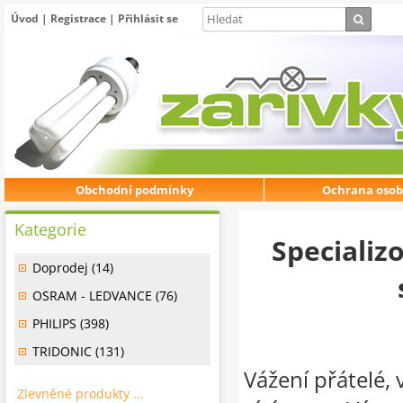
Úvod
|
Registrace
|
Přihlásit se
Obchodní podmínky
Ochrana osob
Kategorie
Specializ
Doprodej (14)
OSRAM - LEDVANCE (76)
PHILIPS (398)
TRIDONIC (131)
Vážení přátelé, 
Zlevněné produkty ...