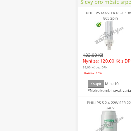
Slevy pro měsíc srp
PHILIPS MASTER PL-C 13
865 2pin
133,00 Kč
Nyní za: 120,00 Kč
s D
99,00 Kč
bez DPH
Ušetříte: 10%
Min.: 10
Koupit
*Nelze kombinovat vari
PHILIPS S 2 4-22W SER 22
240V