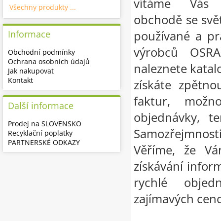
vítáme Vás 
Všechny produkty ...
obchodě se svě
používané a pr
Informace
výrobců OSR
Obchodní podmínky
Ochrana osobních údajů
naleznete katalo
Jak nakupovat
Kontakt
získáte zpětno
faktur, možn
Další informace
objednávky, te
Prodej na SLOVENSKO
Samozřejmnost
Recyklační poplatky
PARTNERSKÉ ODKAZY
Věříme, že Vá
získávání infor
rychlé objed
zajímavých cen