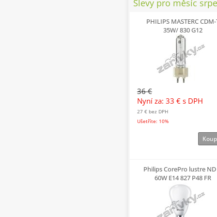
Slevy pro měsíc srp
PHILIPS MASTERC CDM-
35W/ 830 G12
36 €
Nyní za: 33 €
s DPH
27 €
bez DPH
Ušetříte: 10%
Koup
Philips CorePro lustre ND
60W E14 827 P48 FR