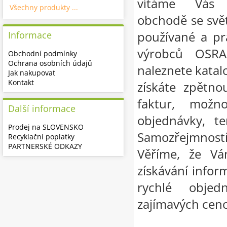
vítáme Vás 
Všechny produkty ...
obchodě se svě
používané a pr
Informace
výrobců OSR
Obchodní podmínky
Ochrana osobních údajů
naleznete katalo
Jak nakupovat
Kontakt
získáte zpětno
faktur, možn
Další informace
objednávky, te
Prodej na SLOVENSKO
Samozřejmnost
Recyklační poplatky
PARTNERSKÉ ODKAZY
Věříme, že Vá
získávání infor
rychlé objed
zajímavých cen