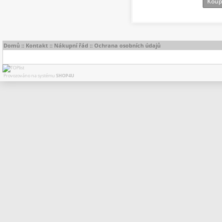
Koup
Domů
::
Kontakt
::
Nákupní řád
::
Ochrana osobních údajů
Provozováno na systému
SHOP4U