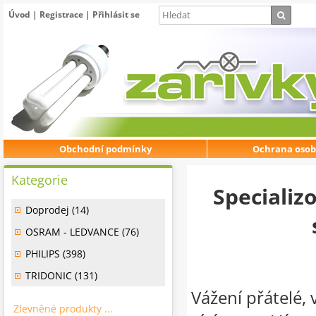
Úvod
|
Registrace
|
Přihlásit se
Obchodní podmínky
Ochrana osob
Kategorie
Specializ
Doprodej (14)
OSRAM - LEDVANCE (76)
PHILIPS (398)
TRIDONIC (131)
Vážení přátelé, 
Zlevněné produkty ...