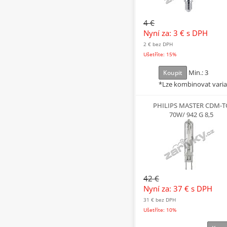
4 €
Nyní za: 3 €
s DPH
2 €
bez DPH
Ušetříte: 15%
Min.: 3
Koupit
*Lze kombinovat vari
PHILIPS MASTER CDM-T
70W/ 942 G 8,5
42 €
Nyní za: 37 €
s DPH
31 €
bez DPH
Ušetříte: 10%