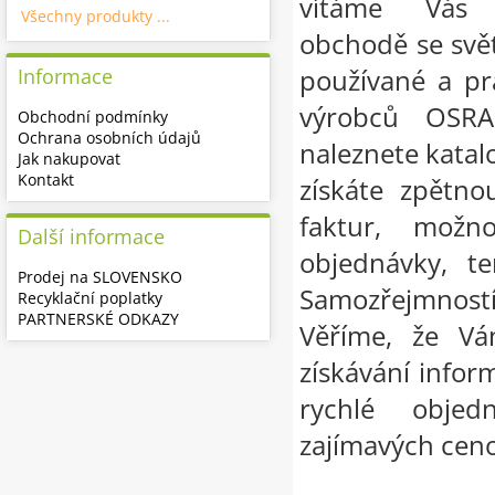
vítáme Vás 
Všechny produkty ...
obchodě se svě
používané a pr
Informace
výrobců OSR
Obchodní podmínky
Ochrana osobních údajů
naleznete katalo
Jak nakupovat
Kontakt
získáte zpětno
faktur, možn
Další informace
objednávky, te
Prodej na SLOVENSKO
Samozřejmnost
Recyklační poplatky
PARTNERSKÉ ODKAZY
Věříme, že Vá
získávání infor
rychlé objed
zajímavých cen