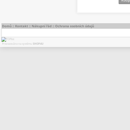
Koup
Domů
::
Kontakt
::
Nákupní řád
::
Ochrana osobních údajů
Provozováno na systému
SHOP4U