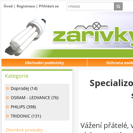
Úvod
|
Registrace
|
Přihlásit se
Obchodní podmínky
Ochrana osob
Kategorie
Specializ
Doprodej (14)
OSRAM - LEDVANCE (76)
PHILIPS (398)
TRIDONIC (131)
Vážení přátelé, 
Zlevněné produkty ...