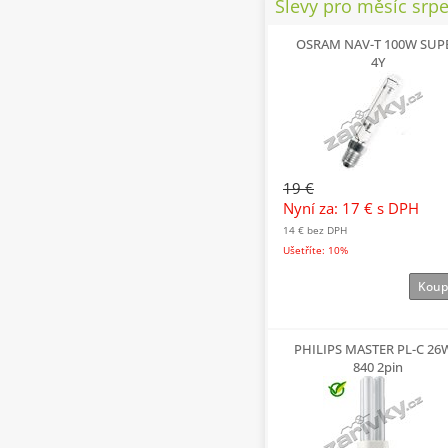
Slevy pro měsíc srp
OSRAM NAV-T 100W SUP
4Y
19 €
Nyní za: 17 €
s DPH
14 €
bez DPH
Ušetříte: 10%
Koup
PHILIPS MASTER PL-C 26
840 2pin