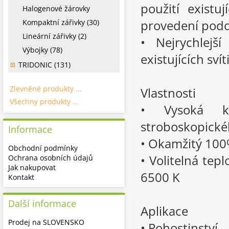
použití existu
Halogenové žárovky
provedení pod
Kompaktní zářivky (30)
Lineární zářivky (2)
• Nejrychlejš
Výbojky (78)
existujících sví
TRIDONIC (131)
Zlevněné produkty ...
Vlastnosti
Všechny produkty ...
• Vysoká kv
stroboskopické
Informace
• Okamžitý 10
Obchodní podmínky
• Volitelná tep
Ochrana osobních údajů
Jak nakupovat
6500 K
Kontakt
Další informace
Aplikace
Prodej na SLOVENSKO
• Pohostinství