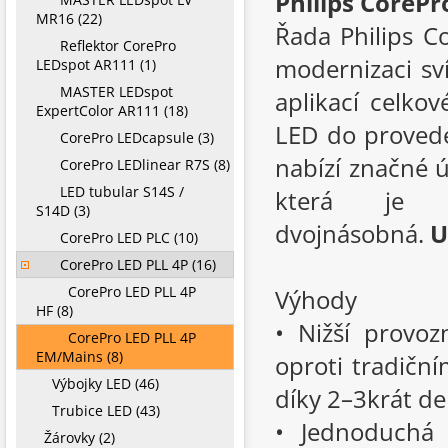
Philips CoreP
MR16 (22)
Řada Philips C
Reflektor CorePro
modernizaci sv
LEDspot AR111 (1)
MASTER LEDspot
aplikací celkov
ExpertColor AR111 (18)
LED do provede
CorePro LEDcapsule (3)
nabízí značné ú
CorePro LEDlinear R7S (8)
LED tubular S14S /
která je o
S14D (3)
dvojnásobná.
U
CorePro LED PLC (10)
CorePro LED PLL 4P (16)
CorePro LED PLL 4P
Výhody
HF (8)
• Nižší provoz
CorePro LED PLL 4P
EM/Mains (8)
oproti tradičn
Výbojky LED (46)
díky 2–3krát de
Trubice LED (43)
• Jednoduchá
Žárovky (2)