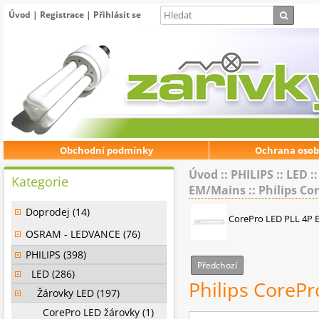
Úvod
|
Registrace
|
Přihlásit se
Obchodní podmínky
Ochrana osob
Úvod
::
PHILIPS
::
LED
:
Kategorie
EM/Mains
::
Philips Co
Doprodej (14)
CorePro LED PLL 4P
OSRAM - LEDVANCE (76)
PHILIPS (398)
Předchozí
LED (286)
Philips CoreP
Žárovky LED (197)
CorePro LED žárovky (1)