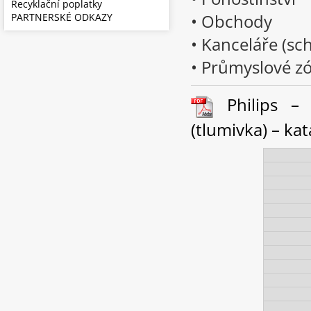
Recyklační poplatky
• Obchody
PARTNERSKÉ ODKAZY
• Kanceláře (sc
• Průmyslové z
Philips – 
(tlumivka) – kat