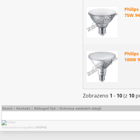
Philip
75W 94
Philip
100W 9
Zobrazeno
1
-
10
(z
10
pr
Domů
::
Kontakt
::
Nákupní řád
::
Ochrana osobních údajů
Provozováno na systému
SHOP4U