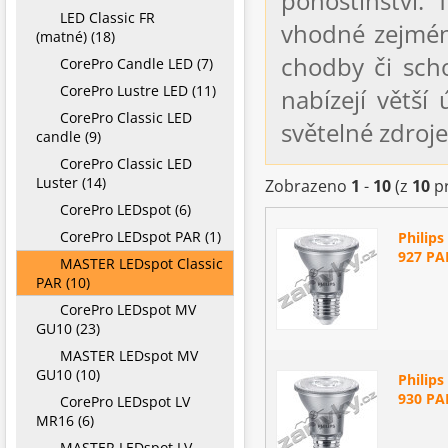
pohostinství. 
LED Classic FR
vhodné zejména
(matné) (18)
chodby či scho
CorePro Candle LED (7)
CorePro Lustre LED (11)
nabízejí větš
CorePro Classic LED
světelné zdroje
candle (9)
CorePro Classic LED
Luster (14)
Zobrazeno
1
-
10
(z
10
pr
CorePro LEDspot (6)
CorePro LEDspot PAR (1)
Philip
927 PA
MASTER LEDspot Classic
PAR (10)
CorePro LEDspot MV
GU10 (23)
MASTER LEDspot MV
GU10 (10)
Philip
930 PA
CorePro LEDspot LV
MR16 (6)
MASTER LEDspot LV