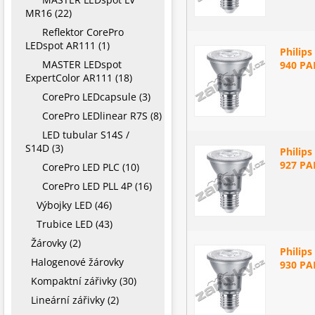
MR16 (22)
Reflektor CorePro
LEDspot AR111 (1)
Philip
MASTER LEDspot
940 PA
ExpertColor AR111 (18)
CorePro LEDcapsule (3)
CorePro LEDlinear R7S (8)
LED tubular S14S /
S14D (3)
Philip
927 PA
CorePro LED PLC (10)
CorePro LED PLL 4P (16)
Výbojky LED (46)
Trubice LED (43)
Žárovky (2)
Philip
Halogenové žárovky
930 PA
Kompaktní zářivky (30)
Lineární zářivky (2)