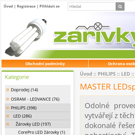
Úvod
|
Registrace
|
Přihlásit se
Obchodní podmínky
Ochrana osob
Úvod
::
PHILIPS
::
LED
:
Kategorie
MASTER LEDspo
Doprodej (14)
OSRAM - LEDVANCE (76)
Odolné proved
PHILIPS (398)
vytvářejí z tě
LED (286)
dokonalé řešen
Žárovky LED (197)
CorePro LED žárovky (1)