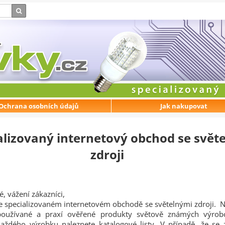
Ochrana osobních údajů
Jak nakupovat
alizovaný internetový obchod se svět
zdroji
é, vážení zákazníci,
e specializovaném internetovém obchodě se světelnými zdroji.
používané a praxí ověřené produkty světově známých výro
aždého výrobku naleznete katalogové listy. V případě, že se z