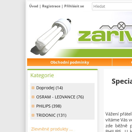
Úvod
|
Registrace
|
Přihlásit se
Obchodní podmínky
Kategorie
Speci
Doprodej (14)
OSRAM - LEDVANCE (76)
PHILIPS (398)
Vážení přátel
TRIDONIC (131)
vítáme Vás v
zde běžně 
Zlevněné produkty ...
PHILIPS. U k