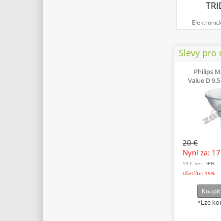
TRI
Elektronic
Slevy pro
Philips 
Value D 9.
20 €
Nyní za: 1
14 €
bez DPH
Ušetříte: 15%
Koupit
*Lze ko