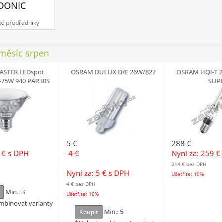
DONIC
ké předřadníky
 měsíc srpen
MASTER LEDspot
OSRAM DULUX D/E 26W/827
OSRAM HQI-T 
5-75W 940 PAR30S
SUP
25D
5 €
288 €
7 €
s DPH
4 €
Nyní za: 259 
214 €
bez DPH
Nyní za: 5 €
s DPH
Ušetříte: 10%
4 €
bez DPH
Min.: 3
Ušetříte: 10%
mbinovat varianty
Min.: 5
Koupit