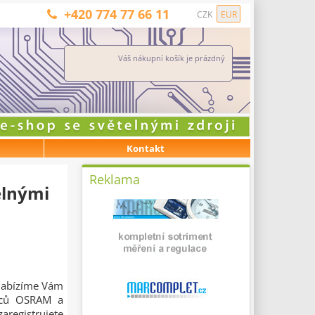
+420 774 77 66 11
CZK
EUR
Váš nákupní košík je prázdný
Kontakt
Reklama
elnými
 Nabízíme Vám
bců OSRAM a
aregistrujete