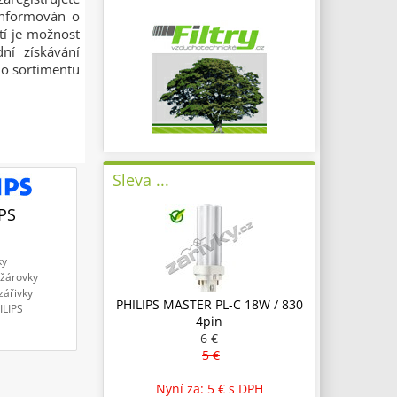
informován o
tí je možnost
ní získávání
ho sortimentu
Sleva ...
PS
ky
žárovky
zářivky
PHILIPS MASTER PL-C 18W / 830
ILIPS
4pin
6 €
5 €
Nyní za: 5 €
s DPH