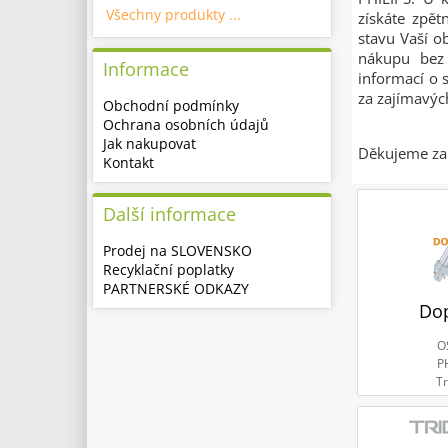
Všechny produkty ...
získáte zpě
stavu Vaší o
nákupu bez 
Informace
informací o 
za zajímavý
Obchodní podmínky
Ochrana osobních údajů
Jak nakupovat
Děkujeme za 
Kontakt
Další informace
Prodej na SLOVENSKO
Recyklační poplatky
PARTNERSKÉ ODKAZY
Do
O
P
Tr