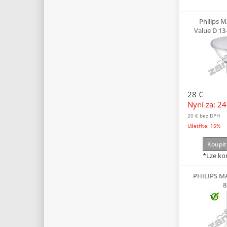
Philips 
Value D 1
28 €
Nyní za: 2
20 €
bez DPH
Ušetříte: 15%
Koupit
*Lze ko
PHILIPS M
8