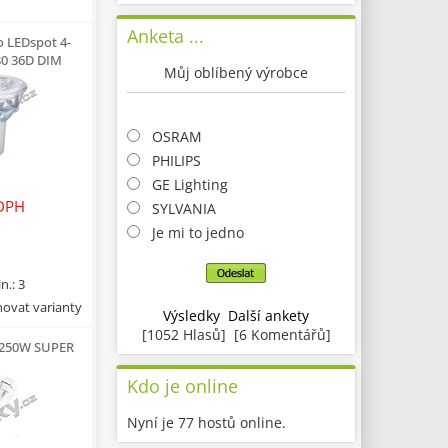
Anketa ...
o LEDspot 4-
0 36D DIM
Můj oblíbený výrobce
OSRAM
PHILIPS
GE Lighting
DPH
SYLVANIA
Je mi to jedno
n.: 3
ovat varianty
Výsledky
Další ankety
[1052 Hlasů] [6 Komentářů]
250W SUPER
Kdo je online
Nyní je 77 hostů online.