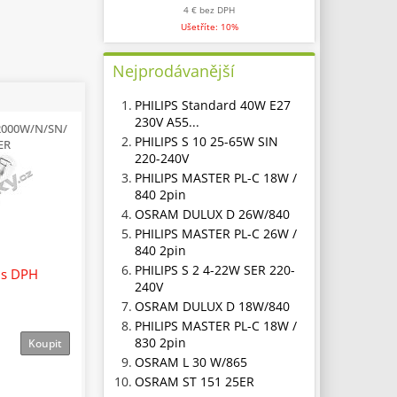
4 €
bez DPH
Ušetříte: 10%
Nejprodávanější
1.
PHILIPS Standard 40W E27
230V A55...
2000W/N/SN/
2.
PHILIPS S 10 25-65W SIN
ER
220-240V
3.
PHILIPS MASTER PL-C 18W /
840 2pin
4.
OSRAM DULUX D 26W/840
5.
PHILIPS MASTER PL-C 26W /
840 2pin
6.
PHILIPS S 2 4-22W SER 220-
€
s DPH
240V
7.
OSRAM DULUX D 18W/840
8.
PHILIPS MASTER PL-C 18W /
830 2pin
Koupit
9.
OSRAM L 30 W/865
10.
OSRAM ST 151 25ER