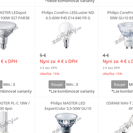
*Nelze kombinovat varianty
MASTER LEDspot
Philips CorePro LEDLuster ND
Philips CorePr
3-100W 927 PAR38
6.5-60W P45 E14 840 FR G
50W GU10 83
25D
5 €
4 €
4 €
s DPH
Nyní za: 4 €
s DPH
Nyní za: 4 €
s 
3 €
bez DPH
3 €
bez DPH
Ušetříte: 15%
Ušetříte: 15%
Min.: 3
Min.: 3
Mi
Koupit
Koupit
mbinovat varianty
*Lze kombinovat varianty
*Lze kombin
ASTER PL-C 18W /
Philips MASTER LED
OSRAM NAV-T 
30 4pin
ExpertColor 5,5-50W GU10
4Y
930 36D