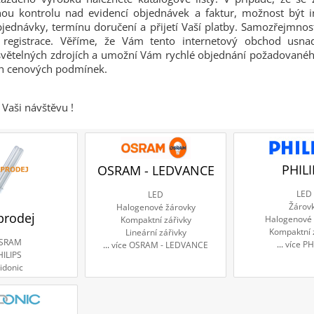
tnou kontrolu nad evidencí objednávek a faktur, možnost být 
bjednávky, termínu doručení a přijetí Vaší platby. Samozřejmnos
registrace. Věříme, že Vám tento internetový obchod usnad
světelných zdrojích a umožní Vám rychlé objednání požadované
ch cenových podmínek.
Vaši návštěvu !
PHILI
OSRAM - LEDVANCE
LED
LED
Žárov
Halogenové žárovky
prodej
Halogenové 
Kompaktní zářivky
Kompaktní 
Lineární zářivky
SRAM
...
více PH
...
více OSRAM - LEDVANCE
HILIPS
idonic