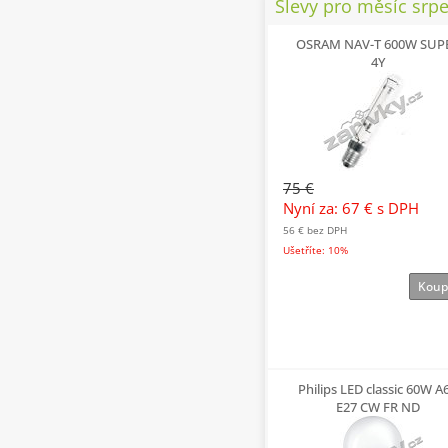
Slevy pro měsíc srp
OSRAM NAV-T 600W SUP
4Y
75 €
Nyní za: 67 €
s DPH
56 €
bez DPH
Ušetříte: 10%
Koup
Philips LED classic 60W A
E27 CW FR ND