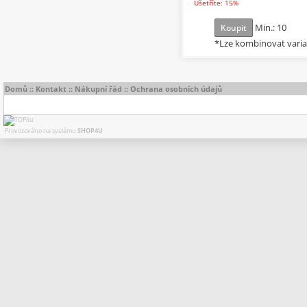
Ušetříte: 15%
Min.: 10
Koupit
*Lze kombinovat vari
Domů
::
Kontakt
::
Nákupní řád
::
Ochrana osobních údajů
Provozováno na systému
SHOP4U