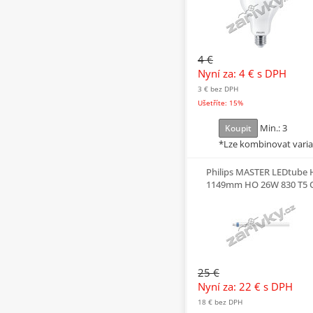
4 €
Nyní za: 4 €
s DPH
3 €
bez DPH
Ušetříte: 15%
Min.: 3
Koupit
*Lze kombinovat vari
Philips MASTER LEDtube 
1149mm HO 26W 830 T5 
25 €
Nyní za: 22 €
s DPH
18 €
bez DPH