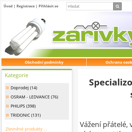
Úvod
|
Registrace
|
Přihlásit se
Obchodní podmínky
Ochrana osob
Kategorie
Specializ
Doprodej (14)
OSRAM - LEDVANCE (76)
PHILIPS (398)
TRIDONIC (131)
Vážení přátelé, 
Zlevněné produkty ...