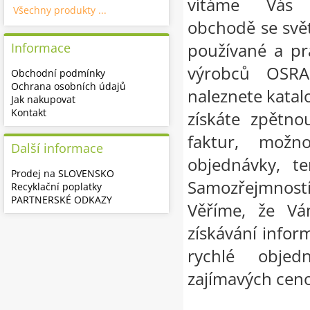
vítáme Vás 
Všechny produkty ...
obchodě se svě
používané a pr
Informace
výrobců OSR
Obchodní podmínky
Ochrana osobních údajů
naleznete katalo
Jak nakupovat
Kontakt
získáte zpětno
faktur, možn
Další informace
objednávky, te
Prodej na SLOVENSKO
Samozřejmnost
Recyklační poplatky
PARTNERSKÉ ODKAZY
Věříme, že Vá
získávání infor
rychlé objed
zajímavých cen